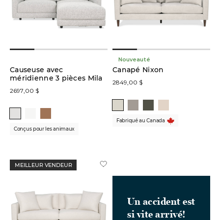
Prix
du
plus
élevé
au
plus
Nouveauté
bas
Causeuse avec
Canapé Nixon
méridienne 3 pièces Mila
2849,00 $
2697,00 $
En
stock
en
Fabriqué au Canada
ligne
Conçus pour les animaux
En
solde
MEILLEUR VENDEUR
Petits
espaces
Un accident est
si vite arrivé!
Personnalisés