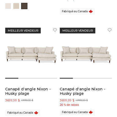
Taille
totale:
Fabriqué au Canada
Largeur
35
po
MEILLEUR VENDEUR
MEILLEUR VENDEUR
-
130
po
Profondeur
28
po
-
117
po
Canapé d'angle Nixon -
Canapé d'angle Nixon -
Husky plage
Husky plage
Hauteur
3699,99 $
3699,99 $
4999,00 $
4999,00 $
26 % de rabais
Fabriqué au Canada
Fabriqué au Canada
17
po