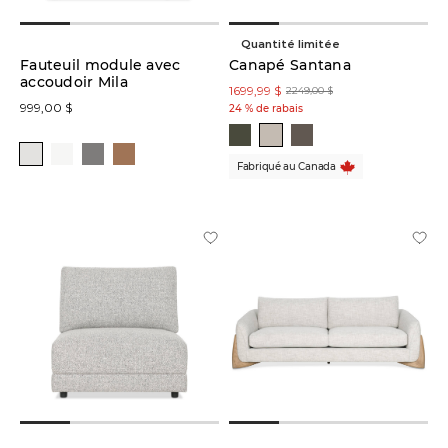
Repose-
Quantité limitée
pieds
Fauteuil module avec
Canapé Santana
(2)
accoudoir Mila
1699,99 $
2249,00 $
999,00 $
24 % de rabais
Fabriqué au Canada
Couleur
Blanc
(2)
Vert
(2)
Gris
(11)
Brun
(12)