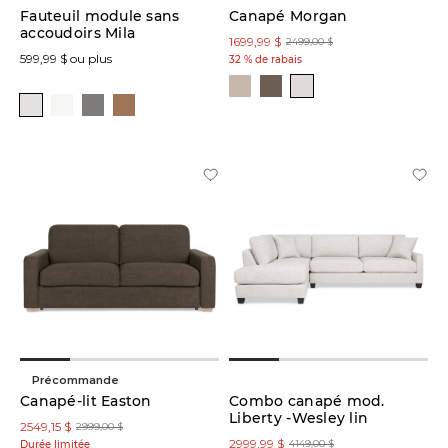
Fauteuil module sans
Canapé Morgan
Ivoire
accoudoirs Mila
(12)
1699,99 $
2499,00 $
599,99 $ ou plus
32 % de rabais
Naturel
(1)
Matériaux
Cuir
(17)
Tissu
(80)
Tissu
Performance
(8)
Précommande
Canapé-lit Easton
Combo canapé mod.
Liberty -Wesley lin
2549,15 $
2999,00 $
2999,99 $
4149,00 $
Durée limitée