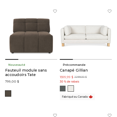
Nouveauté
Précommande
Fauteuil module sans
Canapé Gillian
accoudoirs Tate
1599,99 $
2299,00 $
799,00 $
30 % de rabais
Fabriqué au Canada