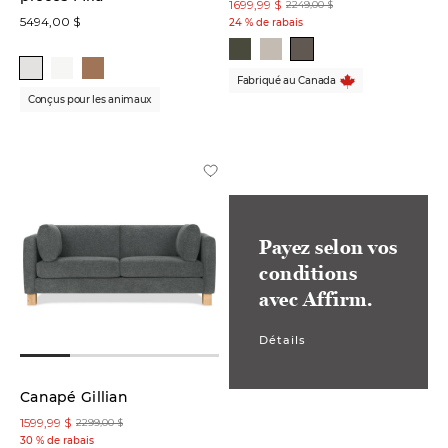
1699,99 $
2249,00 $
5494,00 $
24 % de rabais
Fabriqué au Canada
Conçus pour les animaux
Payez selon vos
conditions
avec Affirm.
Détails
Canapé Gillian
1599,99 $
2299,00 $
30 % de rabais