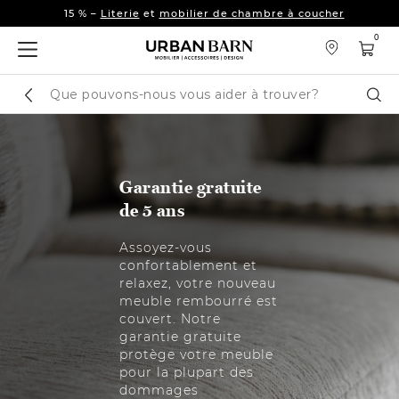
La collection d’automne est arrivée. 🍂
Nouveautés
15 % –
Literie
et
mobilier de chambre à coucher
0
La collection d’automne est arrivée. 🍂
Nouveautés
Cataloque
Cher
de
recherche
Garantie gratuite
de 5 ans
Assoyez-vous
confortablement et
relaxez, votre nouveau
meuble rembourré est
couvert. Notre
garantie gratuite
protège votre meuble
pour la plupart des
dommages