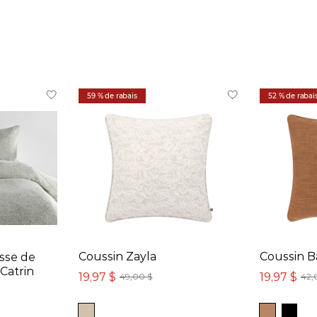
59 % de rabais
52 % de rabai
Coussin Zayla
Coussin B
sse de
Catrin
19,97 $
19,97 $
49,00 $
42,