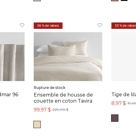
56 % de rabais
53 % de rabai
Rupture de stock
dmar 96
Tige de li
Ensemble de housse de
couette en coton Tavira
8,97 $
19,0
99,97 $
229,00 $