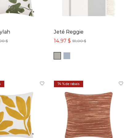
ylah
Jeté Reggie
14,97 $
00 $
59,00 $
s
74 % de rabais