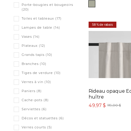
Porte-bougies et bougeoirs
(20)
Toiles et tableaux (17)
58 % de rabais
Lampes de table (14)
Vases (14)
Plateaux (12)
Grands tapis (10)
Branches (10)
Tiges de verdure (10)
Verres à vin (10)
Rideau opaque E
Paniers (8)
huître
Cache-pots (8)
49,97 $
119,00 $
Serviettes (6)
Décos et statuettes (6)
Verres courts (5)