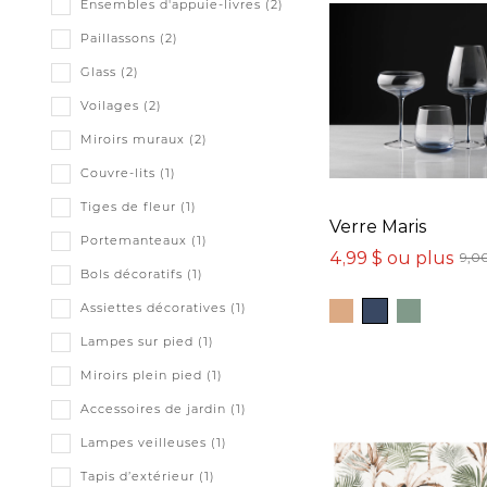
Ensembles d'appuie-livres (2)
Paillassons (2)
Glass (2)
Voilages (2)
Miroirs muraux (2)
Couvre-lits (1)
Tiges de fleur (1)
Verre Maris
Portemanteaux (1)
4,99 $ ou plus
9,00
Bols décoratifs (1)
Assiettes décoratives (1)
Lampes sur pied (1)
Miroirs plein pied (1)
Accessoires de jardin (1)
Lampes veilleuses (1)
Tapis d’extérieur (1)