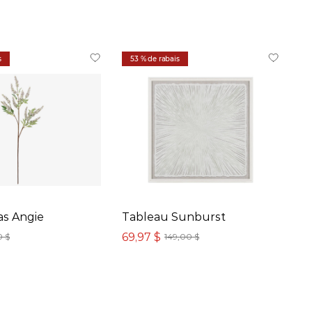
s
53 % de rabais
las Angie
Tableau Sunburst
69,97 $
0 $
149,00 $