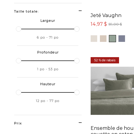
Taille totale:
Jeté Vaughn
Largeur
14,97 $
59,00 $
6
po
-
71
po
Profondeur
52 % de rabais
1
po
-
53
po
Hauteur
12
po
-
77
po
Prix
Ensemble de hou
couette en coton