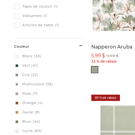
Tapis de couloir (1)
Statuettes (1)
Articles de table (1)
Napperon Aruba
Couleur
5,99 $
9,00 $
Blanc (33)
33 % de rabais
Vert (41)
Gris (22)
Multicolore (39)
Rose (7)
69 % de rabais
Orange (4)
Jaune (8)
Brun (44)
Ivoire (65)