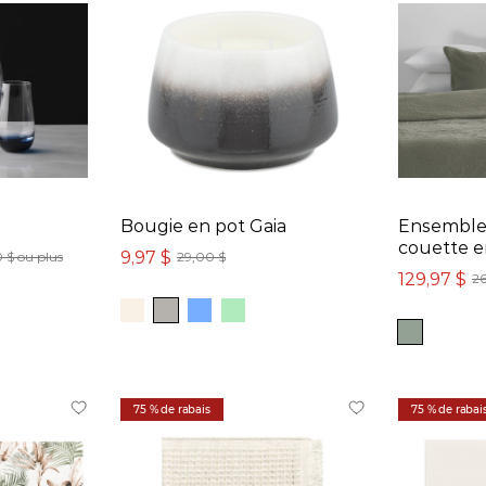
Bougie en pot Gaia
Ensemble
couette e
9,97 $
 $ ou plus
29,00 $
129,97 $
26
75 % de rabais
75 % de rabai