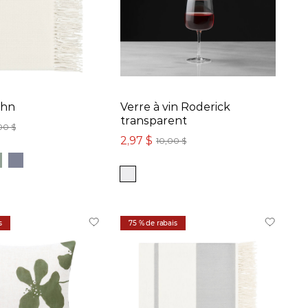
ghn
Verre à vin Roderick
transparent
00 $
2,97 $
10,00 $
s
75 % de rabais