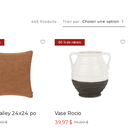
Trier par:
449 Produits
Choisir une option
s
60 % de rabais
ailey 24x24 po
Vase Rocio
39,97 $
00 $
99,00 $