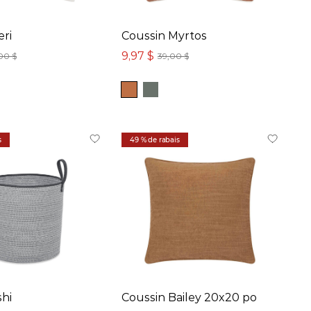
eri
Coussin Myrtos
9,97 $
00 $
39,00 $
s
49 % de rabais
shi
Coussin Bailey 20x20 po