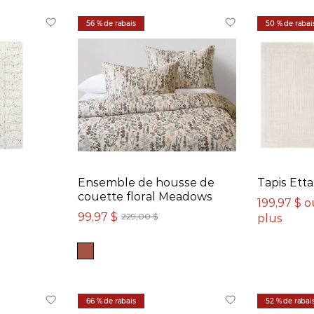
56 % de rabais
50 % de rabai
Ensemble de housse de
Tapis Etta
couette floral Meadows
199,97 $ o
99,97 $
plus
229,00 $
66 % de rabais
52 % de rabai