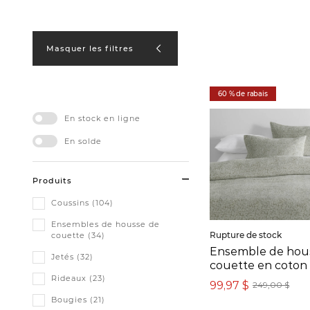
Masquer les filtres
60 % de rabais
En stock en ligne
En solde
Produits
Coussins (104)
Ensembles de housse de
Rupture de stock
couette (34)
Ensemble de hou
Jetés (32)
couette en coton 
Rideaux (23)
99,97 $
249,00 $
Bougies (21)