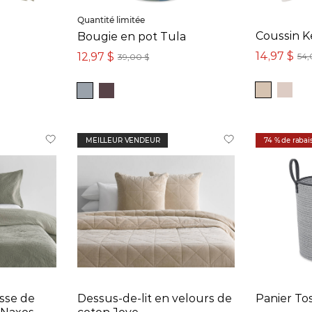
Quantité limitée
Coussin K
Bougie en pot Tula
14,97 $
12,97 $
54,
39,00 $
MEILLEUR VENDEUR
74 % de rabai
sse de
Dessus-de-lit en velours de
Panier To
 Naxos
coton Joye