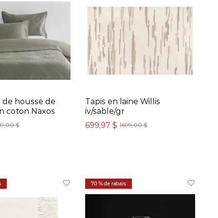
 de housse de
Tapis en laine Willis
n coton Naxos
iv/sable/gr
699,97 $
9,00 $
1699,00 $
s
70 % de rabais