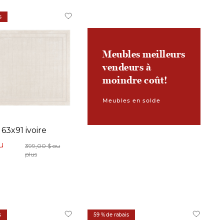
s
Meubles meilleurs
vendeurs à
moindre coût!
Meubles en solde
 63x91 ivoire
u
399,00 $ ou
plus
s
59 % de rabais