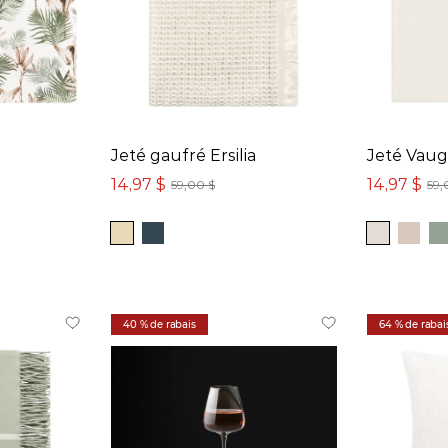
Jeté gaufré Ersilia
Jeté Vau
14,97 $
14,97 $
59,00 $
59,
40 % de rabais
64 % de rabai