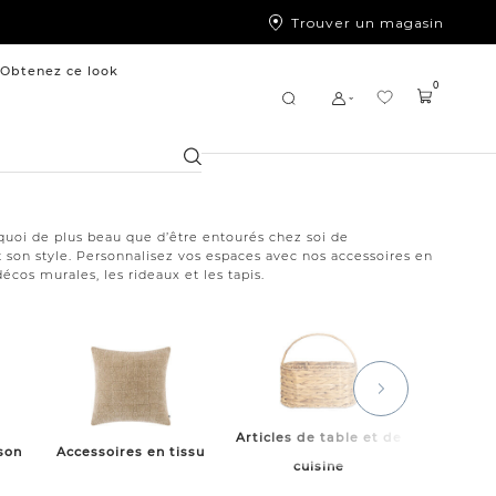
Trouver un magasin
Obtenez ce look
0
Chercher
t quoi de plus beau que d’être entourés chez soi de
son style. Personnalisez vos espaces avec nos accessoires en
cos murales, les rideaux et les tapis.
Articles de table et de
son
Accessoires en tissu
Pour l
cuisine