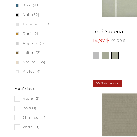
Bleu (41)
Noir (32)
Transparent (8)
Jeté Sabena
Doré (2)
14,97 $
49,00 $
Argenté (1)
Laiton (3)
Naturel (55)
Violet (4)
75 % de rabais
Matériaux
Autre (5)
Bois (1)
Similicuir (1)
Verre (9)