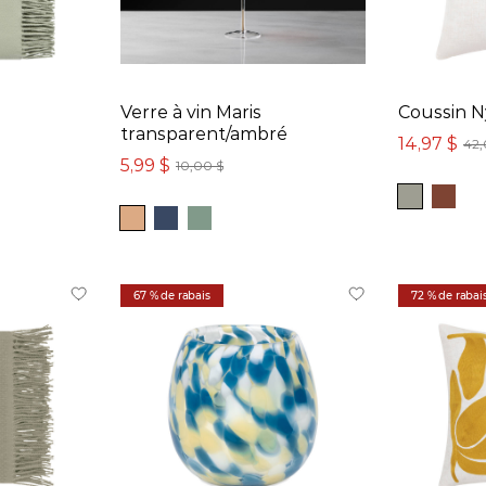
Verre à vin Maris
Coussin N
transparent/ambré
14,97 $
42,
5,99 $
10,00 $
67 % de rabais
72 % de rabai