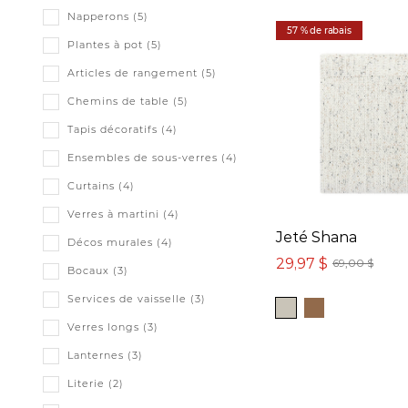
Napperons (5)
57 % de rabais
Plantes à pot (5)
Articles de rangement (5)
Chemins de table (5)
Tapis décoratifs (4)
Ensembles de sous-verres (4)
Curtains (4)
Verres à martini (4)
Jeté Shana
Décos murales (4)
29,97 $
69,00 $
Bocaux (3)
Services de vaisselle (3)
Verres longs (3)
Lanternes (3)
Literie (2)