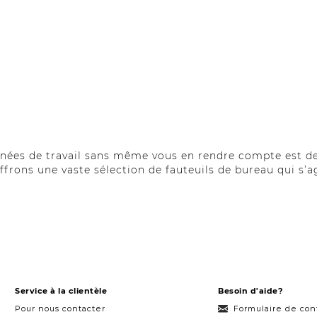
urnées de travail sans même vous en rendre compte est de
 offrons une vaste sélection de fauteuils de bureau qui s
otre quotidien? Les fauteuils à roulettes avec siège aju
ien-être assuré par un siège coussiné, ces chaises de bu
s invités lors de fêtes et réceptions.
de bureau au design moderne et à la silhouette élancée. S
roit qui ne prend pas trop de surface de plancher est tou
Service à la clientèle
Besoin d'aide?
Pour nous contacter
Formulaire de con
un fauteuil en cuir stylé apportera du caractère rétro à