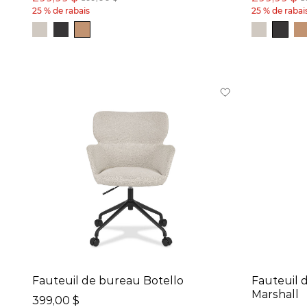
Gris (1)
25 % de rabais
25 % de rabai
Brun (1)
Ivoire (1)
Noir (1)
Naturel (1)
Matériaux
Similicuir (2)
Taille totale:
Largeur
23
po
-
28
po
Fauteuil de bureau Botello
Fauteuil 
Marshall
Profondeur
399,00 $