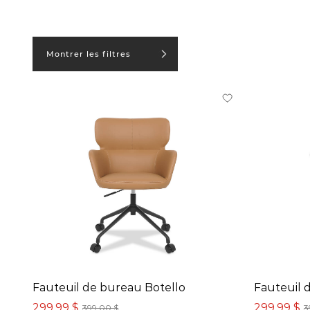
Montrer les filtres
En stock en ligne
En solde
Petits espaces
Produits
Fauteuil de bureau
(4)
Fauteuil de bureau Botello
Fauteuil 
Couleur
299,99 $
299,99 $
399,00 $
3