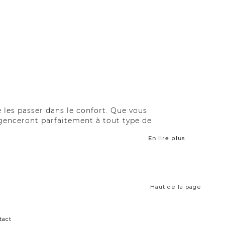
 les passer dans le confort. Que vous
’agenceront parfaitement à tout type de
En lire plus
stable à mécanisme hydraulique procurent
reau luxueuses se glisseront facilement au
Haut de la page
i votre
bureau à la maison
se trouve
au salon
t désigné.
tact
 votre environnement. Si vous voulez