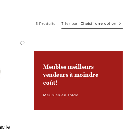
Trier par:
5 Produits
Choisir une option
Meubles meilleurs
vendeurs à moindre
coût!
Meubles en solde
cile