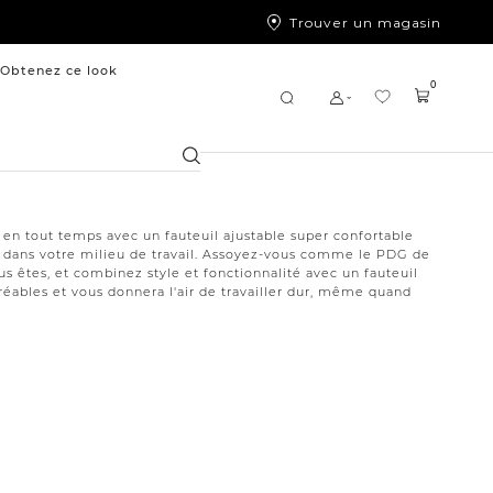
Trouver un magasin
Obtenez ce look
0
Chercher
en tout temps avec un fauteuil ajustable super confortable
u dans votre milieu de travail. Assoyez-vous comme le PDG de
us êtes, et combinez style et fonctionnalité avec un fauteuil
éables et vous donnera l'air de travailler dur, même quand