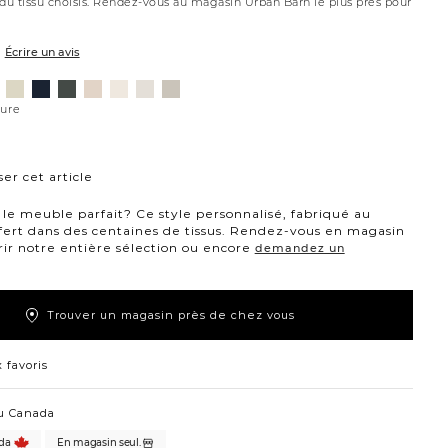
 du tissu choisis. Rendez-vous au magasin Urban Barn le plus près pour
Écrire un avis
ovanna
Jango
Tony
Giovanna
Husky
Boucle
Merit
Fairfax
nt
ussière
opale
charbon
étain
plage
ivoire
neige
huître
ture
ure
ne
er cet article
le meuble parfait? Ce style personnalisé, fabriqué au
fert dans des centaines de tissus. Rendez-vous en magasin
ir notre entière sélection ou encore
demandez un
Trouver un magasin près de chez vous
 favoris
u Canada
da
En magasin seul.