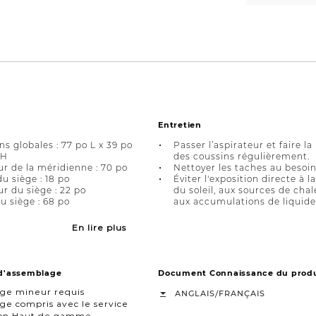
Entretien
s globales : 77 po L x 39 po
Passer l’aspirateur et faire la
 H
des coussins régulièrement.
r de la méridienne : 70 po
Nettoyer les taches au besoin
u siège : 18 po
Éviter l'exposition directe à l
r du siège : 22 po
du soleil, aux sources de chal
u siège : 68 po
aux accumulations de liquide
En lire plus
 d'assemblage
Document Connaissance du produ
ge mineur requis
/
ANGLAIS
FRANÇAIS
e compris avec le service
ison Haut de gamme