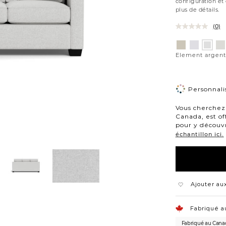
configuration et
plus de détails.
(0)
Variations
Aiden
Jango
Gi
Eleme
platine
neige
po
argen
Element argent
de
lu
Personnalis
Vous cherchez 
Canada, est of
pour y découvr
échantillon ici.
Ajouter aux
Fabriqué a
Fabriqué au Cana