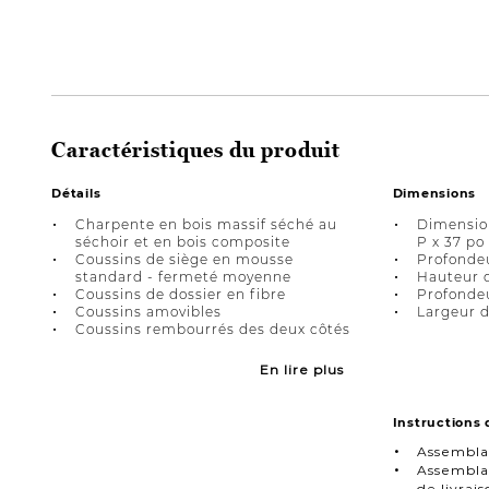
Caractéristiques du produit
Détails
Dimensions
Charpente en bois massif séché au
Dimension
séchoir et en bois composite
P x 37 po
Coussins de siège en mousse
Profondeu
standard - fermeté moyenne
Hauteur d
Coussins de dossier en fibre
Profondeu
Coussins amovibles
Largeur d
Coussins rembourrés des deux côtés
En lire plus
Instructions
Assembla
Assemblag
de livra