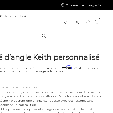
Trouver un magasin
Obtenez ce look
0
Chercher
 d’angle Keith personnalisé
Affirm
yez en versements échelonnés avec
. Vérifiez si vous
es admissible lors du passage à la caisse.
5_201956ELEMENTSILVERDOLLAR
nre silencieux, se veut une pièce maîtresse robuste qui dépasse les
en style et entièrement personnalisable. Du bois composite et du bois
séchoir procurent une charpente robuste avec des ressorts sans
 donnent un bon soutien.
bles personnalisés peuvent changer en fonction de la taille, de la