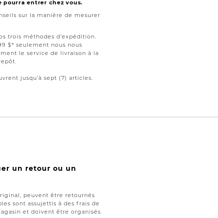
e pourra entrer chez vous.
seils sur la manière de mesurer
nos trois méthodes d’expédition.
199 $* seulement nous nous
ment le service de livraison à la
repôt.
vrent jusqu’à sept (7) articles.
uer un retour ou un
iginal, peuvent être retournés
les sont assujettis à des frais de
magasin et doivent être organisés