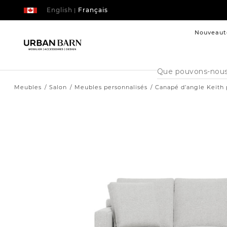
English
Français
|
Nouveaut
Cataloque
de
recherche
Meubles
Salon
Meubles personnalisés
Canapé d’angle Keith 