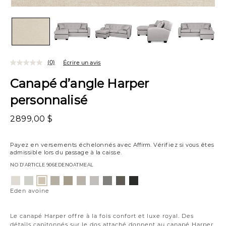
(0)
Écrire un avis
Canapé d’angle Harper
personnalisé
2899,00 $
Payez en versements échelonnés avec
Affirm
. Vérifiez si vous êtes
admissible lors du passage à la caisse.
NO D’ARTICLE
906EDENOATMEAL
Variations
Eden
Wesley
Campbell
Willow
Eden
Campbell
Caldera
Cypress
Creston
Eden
chantilly
lin
crème
hibou
clair
pierre
minéral
charbon
onyx
avoine
Eden avoine
de
lune
Le canapé Harper offre à la fois confort et luxe royal. Des
détails capitonnés sur le dos attaché donnent au canapé Harper