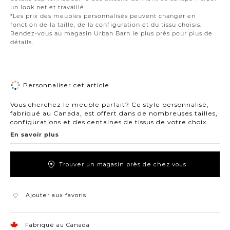
un look net et travaillé.
*Les prix des meubles personnalisés peuvent changer en
fonction de la taille, de la configuration et du tissu choisis.
Rendez-vous au magasin Urban Barn le plus près pour plus de
détails.
Personnaliser cet article
Vous cherchez le meuble parfait? Ce style personnalisé,
fabriqué au Canada, est offert dans de nombreuses tailles,
configurations et des centaines de tissus de votre choix.
En savoir plus
Trouver un magasin près de chez vous
Ajouter aux favoris
Fabriqué au Canada