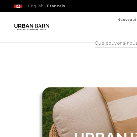
English
Français
|
Nouveaut
Cataloque
de
recherche