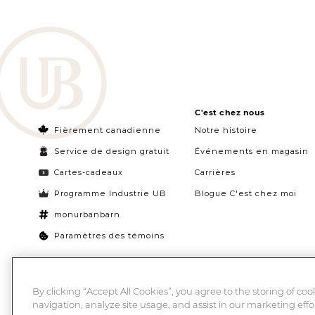
C'est chez nous
Fièrement canadienne
Notre histoire
Service de design gratuit
Événements en magasin
Cartes-cadeaux
Carrières
Programme Industrie UB
Blogue C'est chez moi
monurbanbarn
Paramètres des témoins
By clicking “Accept All Cookies”, you agree to the storing of co
navigation, analyze site usage, and assist in our marketing effor