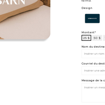
ferme.
Variations
Design
105
101
Montant*
25 $
50 $
25
$
Nom du destinat
Courriel du dest
Message de la 