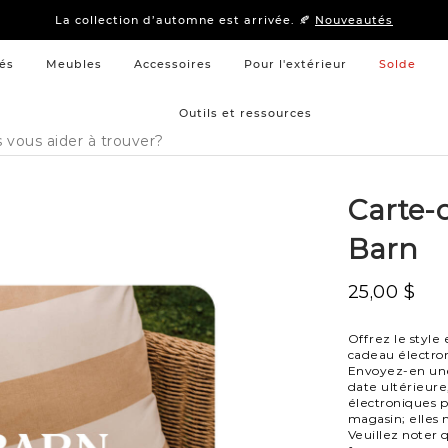
15 % –
Literie
et
mobilier de chambre à coucher
La collection d’automne est arrivée. 🍂
Nouveautés
15 % –
Literie
et
mobilier de chambre à coucher
La collection d’automne est arrivée. 🍂
Nouveautés
és
Meubles
Accessoires
Pour l'extérieur
Solde
Outils et ressources
Carte-
Barn
25,00 $
Offrez le style 
cadeau électron
Envoyez-en une 
date ultérieure
électroniques p
magasin; elles 
Veuillez noter 