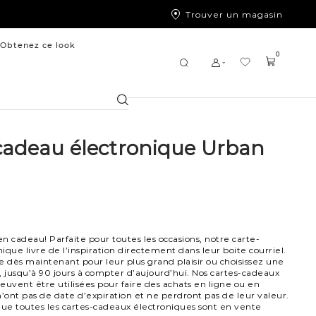
Trouver un magasin
Obtenez ce look
0
Chercher
cadeau électronique Urban
en cadeau! Parfaite pour toutes les occasions, notre carte-
ique livre de l’inspiration directement dans leur boite courriel.
dès maintenant pour leur plus grand plaisir ou choisissez une
, jusqu’à 90 jours à compter d’aujourd’hui. Nos cartes-cadeaux
euvent être utilisées pour faire des achats en ligne ou en
n’ont pas de date d’expiration et ne perdront pas de leur valeur.
que toutes les cartes-cadeaux électroniques sont en vente