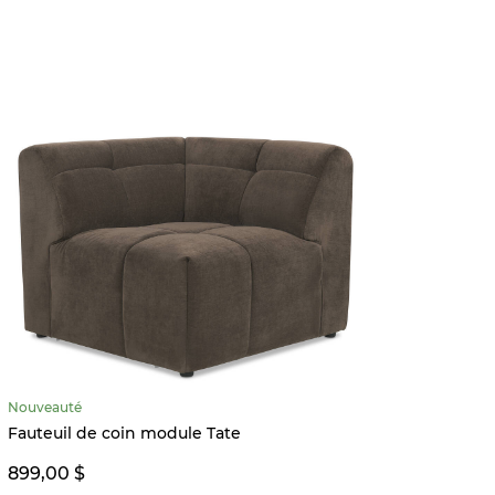
MEILL
Nouveauté
Fauteu
Fauteuil de coin module Tate
899,9
899,00 $