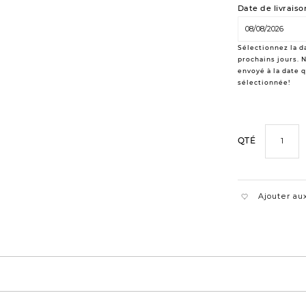
Date de livraiso
Sélectionnez la da
prochains jours. N
envoyé à la date 
sélectionnée!
QTÉ
Ajouter aux