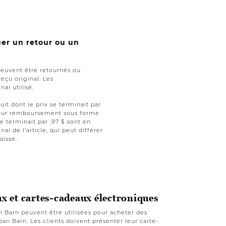
uer un retour ou un
peuvent être retournés ou
reçu original. Les
al utilisé.
uit dont le prix se terminait par
t pour remboursement sous forme
se terminait par ,97 $ sont en
nal de l’article, qui peut différer
aisse.
ux et cartes-cadeaux électroniques
n Barn peuvent être utilisées pour acheter des
an Barn. Les clients doivent présenter leur carte-