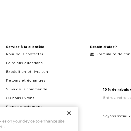
Service à la clientèle
Besoin d'aide?
Pour nous contacter
Formulaire de con
Foire aux questions
Expédition et livraison
Retours et échanges
Suivi de la commande
10 % de rabais
Entrez
votre
Où nous livrons
adresse
courriel
Plans de paiement
ici.
Droit à la réparation au Québec
Soyons sociaux
okies on your device to enhance site
ts.