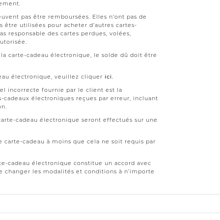
iement.
euvent pas être remboursées. Elles n’ont pas de
 être utilisées pour acheter d’autres cartes-
as responsable des cartes perdues, volées,
utorisée.
la carte-cadeau électronique, le solde dû doit être
eau électronique, veuillez cliquer
ici.
 incorrecte fournie par le client est la
s-cadeaux électroniques reçues par erreur, incluant
on.
carte-cadeau électronique seront effectués sur une
 carte-cadeau à moins que cela ne soit requis par
arte-cadeau électronique constitue un accord avec
de changer les modalités et conditions à n’importe