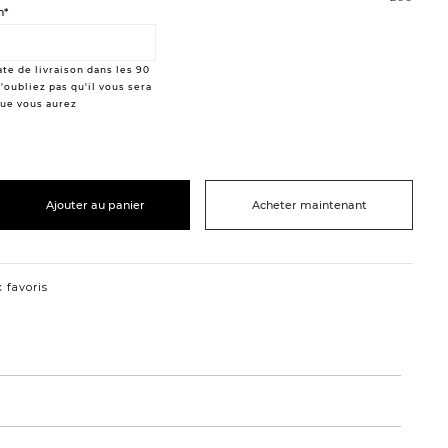
n*
te de livraison dans les 90
'oubliez pas qu'il vous sera
que vous aurez
Ajouter au panier
Acheter maintenant
 favoris