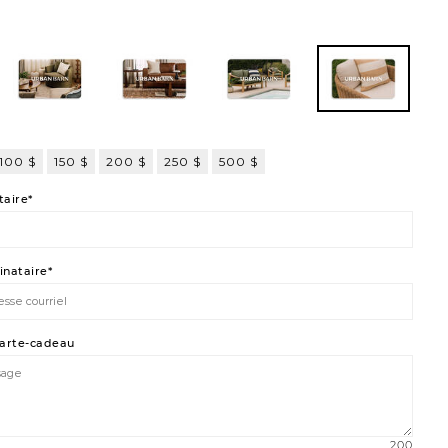
102
103
104
105
100 $
150 $
200 $
250 $
500 $
aire*
inataire*
carte-cadeau
200