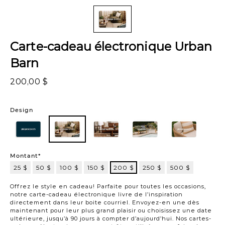
Carte-cadeau électronique Urban
Barn
200,00 $
Variations
Design
102
101
102
103
104
105
Montant*
25 $
50 $
100 $
150 $
200 $
250 $
500 $
200
$
Offrez le style en cadeau! Parfaite pour toutes les occasions,
notre carte-cadeau électronique livre de l’inspiration
directement dans leur boite courriel. Envoyez-en une dès
maintenant pour leur plus grand plaisir ou choisissez une date
ultérieure, jusqu’à 90 jours à compter d’aujourd’hui. Nos cartes-