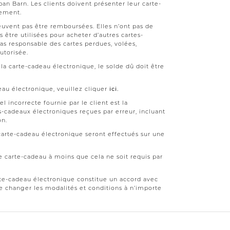
an Barn. Les clients doivent présenter leur carte-
iement.
euvent pas être remboursées. Elles n’ont pas de
 être utilisées pour acheter d’autres cartes-
as responsable des cartes perdues, volées,
utorisée.
la carte-cadeau électronique, le solde dû doit être
eau électronique, veuillez cliquer
ici.
 incorrecte fournie par le client est la
s-cadeaux électroniques reçues par erreur, incluant
on.
carte-cadeau électronique seront effectués sur une
 carte-cadeau à moins que cela ne soit requis par
arte-cadeau électronique constitue un accord avec
de changer les modalités et conditions à n’importe