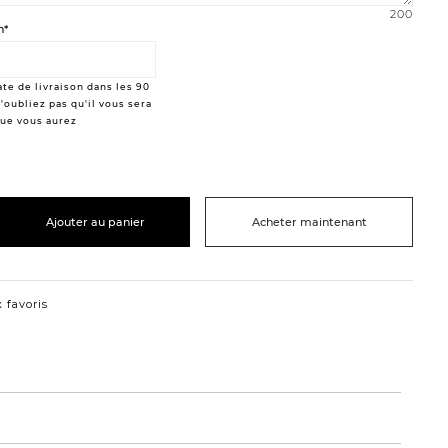
200
n*
te de livraison dans les 90
'oubliez pas qu'il vous sera
que vous aurez
Ajouter au panier
Acheter maintenant
 favoris