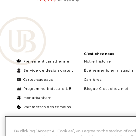
C'est chez nous
Fièrement canadienne
Notre histoire
Service de design gratuit
Événements en magasin
Cartes-cadeaux
Carrières
Programme Industrie UB
Blogue C'est chez moi
monurbanbarn
Paramètres des témoins
By clicking “Accept All Cookies”, you agree to the storing of co