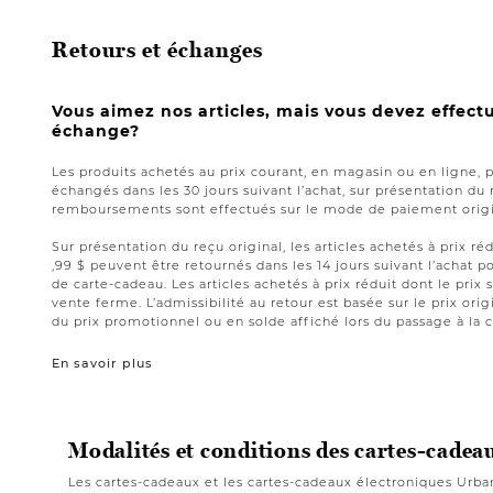
Retours et échanges
Vous aimez nos articles, mais vous devez effect
échange?
Les produits achetés au prix courant, en magasin ou en ligne, 
échangés dans les 30 jours suivant l’achat, sur présentation du 
remboursements sont effectués sur le mode de paiement origin
Sur présentation du reçu original, les articles achetés à prix réd
,99 $ peuvent être retournés dans les 14 jours suivant l’acha
de carte-cadeau. Les articles achetés à prix réduit dont le prix 
vente ferme. L’admissibilité au retour est basée sur le prix origi
du prix promotionnel ou en solde affiché lors du passage à la c
En savoir plus
Modalités et conditions des cartes-cadea
Les cartes-cadeaux et les cartes-cadeaux électroniques Urba