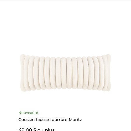
Nouveauté
Coussin fausse fourrure Moritz
49,00 $ ou plus