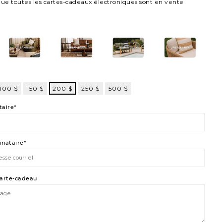
que toutes les cartes-cadeaux électroniques sont en vente
102
103
104
105
100 $
150 $
200 $
250 $
500 $
aire*
inataire*
carte-cadeau