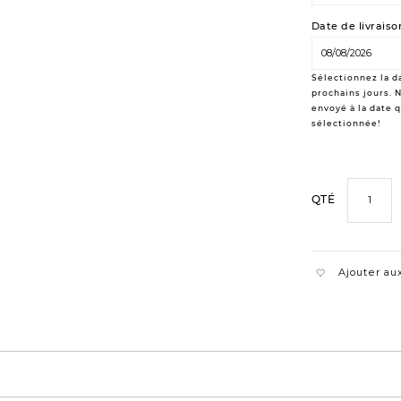
Date de livraiso
Sélectionnez la da
prochains jours. N
envoyé à la date 
sélectionnée!
QTÉ
Ajouter aux