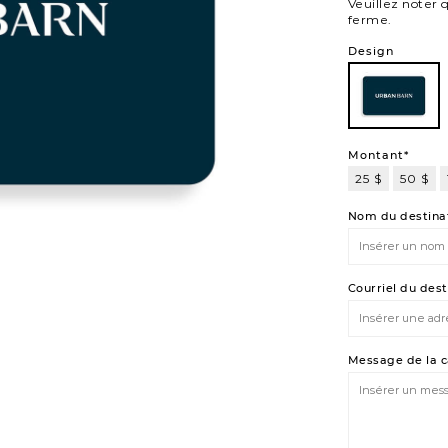
Veuillez noter 
ferme.
Variations
Design
101
101
Montant*
25 $
50 $
200
$
Nom du destinat
Courriel du dest
Message de la 