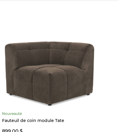
MEILL
Nouveauté
Fauteu
Fauteuil de coin module Tate
899,9
899,00 $