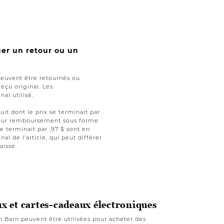
uer un retour ou un
peuvent être retournés ou
reçu original. Les
al utilisé.
uit dont le prix se terminait par
t pour remboursement sous forme
se terminait par ,97 $ sont en
nal de l’article, qui peut différer
aisse.
ux et cartes-cadeaux électroniques
n Barn peuvent être utilisées pour acheter des