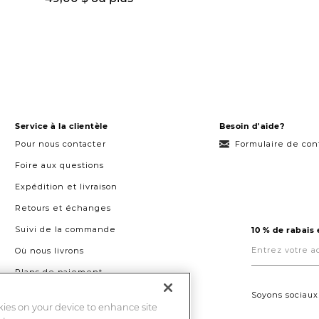
Service à la clientèle
Besoin d'aide?
Pour nous contacter
Formulaire de con
Foire aux questions
Expédition et livraison
Retours et échanges
Suivi de la commande
10 % de rabais
Entrez
votre
Où nous livrons
adresse
courriel
Plans de paiement
ici.
Droit à la réparation au Québec
Soyons sociaux
okies on your device to enhance site