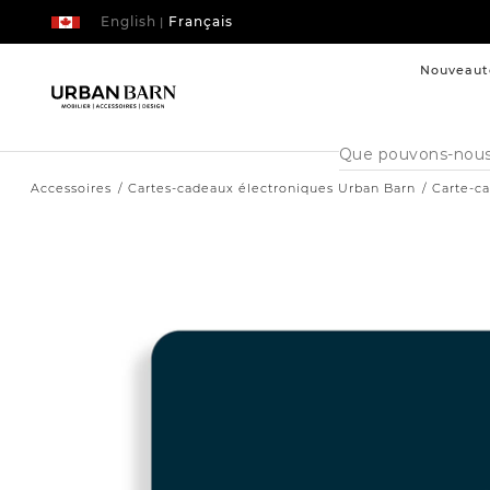
English
Français
|
Nouveaut
Cataloque
de
recherche
Accessoires
Cartes-cadeaux électroniques Urban Barn
Carte-c