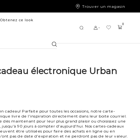
Trouver un magasin
Obtenez ce look
0
Chercher
cadeau électronique Urban
en cadeau! Parfaite pour toutes les occasions, notre carte-
ique livre de l’inspiration directement dans leur boite courriel.
dès maintenant pour leur plus grand plaisir ou choisissez une
, jusqu’à 90 jours à compter d’aujourd’hui. Nos cartes-cadeaux
euvent être utilisées pour faire des achats en ligne ou en
n’ont pas de date d’expiration et ne perdront pas de leur valeur.