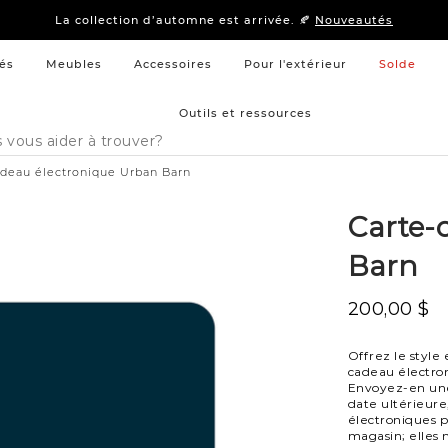
15 % –
Literie
et
mobilier de chambre à coucher
La collection d’automne est arrivée. 🍂
Nouveautés
15 % –
Literie
et
mobilier de chambre à coucher
La collection d’automne est arrivée. 🍂
Nouveautés
és
Meubles
Accessoires
Pour l'extérieur
Solde
Outils et ressources
adeau électronique Urban Barn
Carte-
Barn
200,00 $
Offrez le style 
cadeau électron
Envoyez-en une 
date ultérieure
électroniques p
magasin; elles 