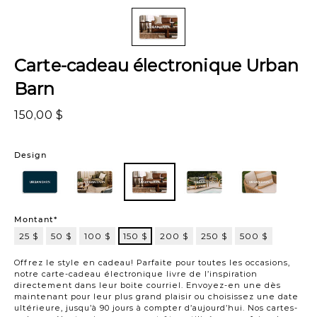
Carte-cadeau électronique Urban
Barn
150,00 $
Variations
Design
103
101
102
103
104
105
Montant*
25 $
50 $
100 $
150 $
200 $
250 $
500 $
150
$
Offrez le style en cadeau! Parfaite pour toutes les occasions,
notre carte-cadeau électronique livre de l’inspiration
directement dans leur boite courriel. Envoyez-en une dès
maintenant pour leur plus grand plaisir ou choisissez une date
ultérieure, jusqu’à 90 jours à compter d’aujourd’hui. Nos cartes-