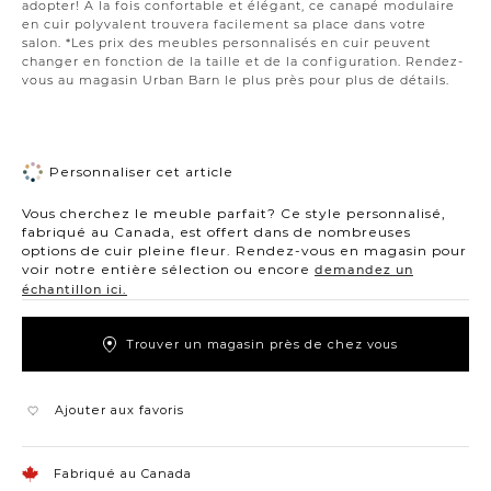
adopter! À la fois confortable et élégant, ce canapé modulaire
en cuir polyvalent trouvera facilement sa place dans votre
salon. *Les prix des meubles personnalisés en cuir peuvent
changer en fonction de la taille et de la configuration. Rendez-
vous au magasin Urban Barn le plus près pour plus de détails.
Personnaliser cet article
Vous cherchez le meuble parfait? Ce style personnalisé,
fabriqué au Canada, est offert dans de nombreuses
options de cuir pleine fleur. Rendez-vous en magasin pour
voir notre entière sélection ou encore
demandez un
échantillon ici.
Trouver un magasin près de chez vous
Ajouter aux favoris
Fabriqué au Canada