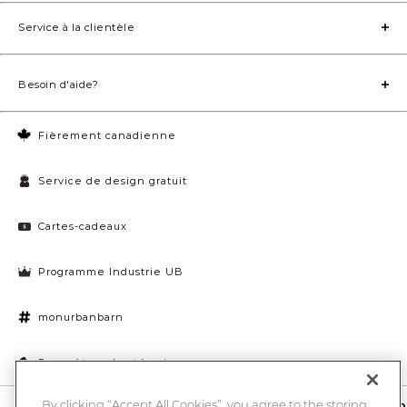
Service à la clientèle
Besoin d'aide?
Fièrement canadienne
Service de design gratuit
Cartes-cadeaux
Programme Industrie UB
monurbanbarn
Paramètres des témoins
By clicking “Accept All Cookies”, you agree to the storing