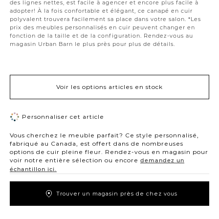
des lignes nettes, est facile à agencer et encore plus facile à
adopter! À la fois confortable et élégant, ce canapé en cuir
polyvalent trouvera facilement sa place dans votre salon. *Les
prix des meubles personnalisés en cuir peuvent changer en
fonction de la taille et de la configuration. Rendez-vous au
magasin Urban Barn le plus près pour plus de détails.
Voir les options articles en stock
Personnaliser cet article
Vous cherchez le meuble parfait? Ce style personnalisé,
fabriqué au Canada, est offert dans de nombreuses
options de cuir pleine fleur. Rendez-vous en magasin pour
voir notre entière sélection ou encore
demandez un
échantillon ici.
Trouver un magasin près de chez vous