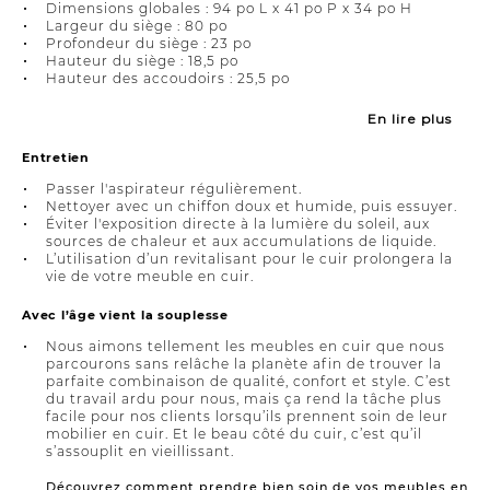
Dimensions globales : 94 po L x 41 po P x 34 po H
Largeur du siège : 80 po
Profondeur du siège : 23 po
Hauteur du siège : 18,5 po
Hauteur des accoudoirs : 25,5 po
En lire plus
Entretien
Passer l'aspirateur régulièrement.
Nettoyer avec un chiffon doux et humide, puis essuyer.
Éviter l'exposition directe à la lumière du soleil, aux
sources de chaleur et aux accumulations de liquide.
L’utilisation d’un revitalisant pour le cuir prolongera la
vie de votre meuble en cuir.
Avec l’âge vient la souplesse
Nous aimons tellement les meubles en cuir que nous
parcourons sans relâche la planète afin de trouver la
parfaite combinaison de qualité, confort et style. C’est
du travail ardu pour nous, mais ça rend la tâche plus
facile pour nos clients lorsqu’ils prennent soin de leur
mobilier en cuir. Et le beau côté du cuir, c’est qu’il
s’assouplit en vieillissant.
Découvrez comment prendre bien soin de vos meubles en