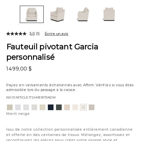
5.0
(1)
Écrire un avis
Fauteuil pivotant Garcia
personnalisé
1499,00 $
Payez en versements échelonnés avec
Affirm
. Vérifiez si vous êtes
admissible lors du passage à la caisse.
NO D’ARTICLE
1724MERITSNOW
Variations
Aiden
Jango
Element
Giovanna
Jango
Tony
Giovanna
Husky
Boucle
Fairfax
Merit
platine
neige
argenture
poussière
opale
charbon
étain
plage
ivoire
huître
neige
Merit neige
de
lune
Issu de notre collection personnalisée entièrement canadienne
et offerte en des centaines de tissus. Mélangez, assortissez et
reconfigurez les pièces pour créer votre propre style et