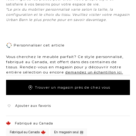
satisfaire à vos besoins pour votre espace de vie.
*Le prix du mobilier personnalisé varie selon la taille, la
configuration et le choix du tissu. Veuillez visiter votre magasin
Urban Barn le plus proche pour en savoir davantage.
Personnaliser cet article
Vous cherchez le meuble parfait? Ce style personnalisé,
fabriqué au Canada, est offert dans des centaines de
tissus. Rendez-vous en magasin pour y découvrir notre
entière sélection ou encore
demandez un échantillon ici.
Trouver un magasin près de chez vous
Ajouter aux favoris
Fabriqué au Canada
Fabriqué au Canada
En magasin seul.