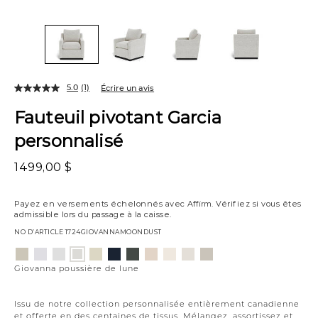
5.0
(1)
Écrire un avis
Fauteuil pivotant Garcia
personnalisé
1499,00 $
Payez en versements échelonnés avec
Affirm
. Vérifiez si vous êtes
admissible lors du passage à la caisse.
NO D’ARTICLE
1724GIOVANNAMOONDUST
Variations
Aiden
Jango
Element
Jango
Tony
Giovanna
Husky
Boucle
Merit
Fairfax
Giovanna
platine
neige
argenture
opale
charbon
étain
plage
ivoire
neige
huître
poussière
Giovanna poussière de lune
de
lune
Issu de notre collection personnalisée entièrement canadienne
et offerte en des centaines de tissus. Mélangez, assortissez et