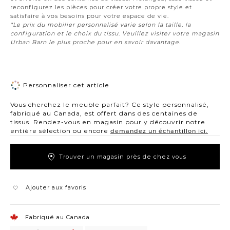
reconfigurez les pièces pour créer votre propre style et
satisfaire à vos besoins pour votre espace de vie.
*Le prix du mobilier personnalisé varie selon la taille, la
configuration et le choix du tissu. Veuillez visiter votre magasin
Urban Barn le plus proche pour en savoir davantage.
Personnaliser cet article
Vous cherchez le meuble parfait? Ce style personnalisé,
fabriqué au Canada, est offert dans des centaines de
tissus. Rendez-vous en magasin pour y découvrir notre
entière sélection ou encore
demandez un échantillon ici.
Trouver un magasin près de chez vous
Ajouter aux favoris
Fabriqué au Canada