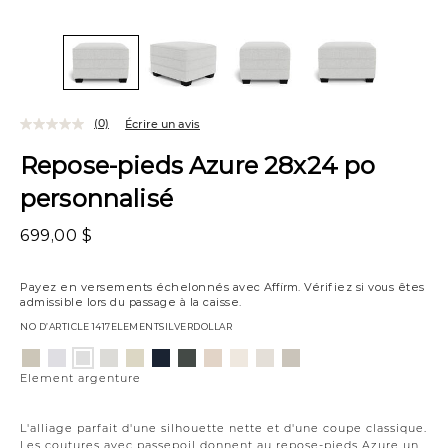
(0)
Écrire un avis
Repose-pieds Azure 28x24 po
personnalisé
699,00 $
Payez en versements échelonnés avec
Affirm
. Vérifiez si vous êtes
admissible lors du passage à la caisse.
NO D’ARTICLE
1417ELEMENTSILVERDOLLAR
Variations
Aiden
Jango
Giovanna
Jango
Tony
Giovanna
Husky
Boucle
Merit
Fairfax
Element
platine
neige
poussière
opale
charbon
étain
plage
ivoire
neige
huître
argenture
Element argenture
de
lune
L'alliage parfait d'une silhouette nette et d'une coupe classique.
Les coutures avec passepoil donnent au repose-pieds Azure un