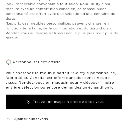
look impeccable convenant à tout salon. Pour un style sur
mesure avec un confort bien canadien, ce repose-pieds
personnalisé est offert avec une sélection d'une centaine de
tissus.
*Les prix des meubles personnalisés peuvent changer en
fonction de la taille, de la configuration et du tissu choisis.
Rendez-vous au magasin Urban Barn le plus près pour plus de
détails.
Personnaliser cet article
Vous cherchez le meuble parfait? Ce style personnalisé,
fabriqué au Canada, est offert dans des centaines de
tissus. Rendez-vous en magasin pour y découvrir notre
entière sélection ou encore
demandez un échantillon ici.
Trouver un magasin près de chez vous
Ajouter aux favoris