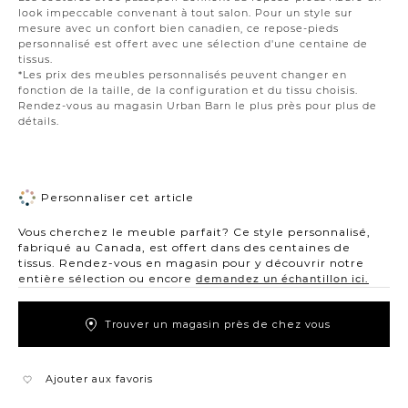
look impeccable convenant à tout salon. Pour un style sur
mesure avec un confort bien canadien, ce repose-pieds
personnalisé est offert avec une sélection d'une centaine de
tissus.
*Les prix des meubles personnalisés peuvent changer en
fonction de la taille, de la configuration et du tissu choisis.
Rendez-vous au magasin Urban Barn le plus près pour plus de
détails.
Personnaliser cet article
Vous cherchez le meuble parfait? Ce style personnalisé,
fabriqué au Canada, est offert dans des centaines de
tissus. Rendez-vous en magasin pour y découvrir notre
entière sélection ou encore
demandez un échantillon ici.
Trouver un magasin près de chez vous
Ajouter aux favoris