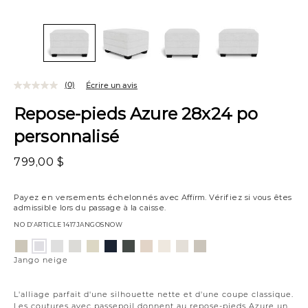
(0)
Écrire un avis
Repose-pieds Azure 28x24 po
personnalisé
799,00 $
Payez en versements échelonnés avec
Affirm
. Vérifiez si vous êtes
admissible lors du passage à la caisse.
NO D’ARTICLE
1417JANGOSNOW
Variations
Aiden
Element
Giovanna
Jango
Tony
Giovanna
Husky
Boucle
Merit
Fairfax
Jango
platine
argenture
poussière
opale
charbon
étain
plage
ivoire
neige
huître
neige
Jango neige
de
lune
L'alliage parfait d'une silhouette nette et d'une coupe classique.
Les coutures avec passepoil donnent au repose-pieds Azure un