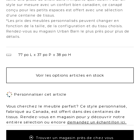
style sur mesure avec un confort bien canadien, ce canapé
conçu pour les petits espaces est offert avec une sélection
d'une centaine de tissus.
*Les prix des meubles personnalisés peuvent changer en
fonction de la taille, de la configuration et du tissu choisis.
Rendez-vous au magasin Urban Barn le plus près pour plus de
détails.
77 po L
37 po P
38 po H
Voir les options articles en stock
Personnaliser cet article
Vous cherchez le meuble parfait? Ce style personnalisé,
fabriqué au Canada, est offert dans des centaines de
tissus. Rendez-vous en magasin pour y découvrir notre
entière sélection ou encore
demandez un échantillon ici.
Trouver un magasin près de chez vous