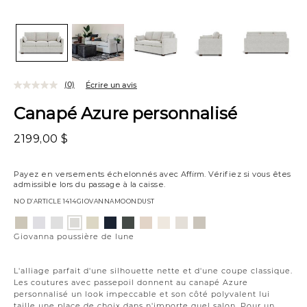
(0)
Écrire un avis
Canapé Azure personnalisé
2199,00 $
Payez en versements échelonnés avec
Affirm
. Vérifiez si vous êtes
admissible lors du passage à la caisse.
NO D’ARTICLE
1414GIOVANNAMOONDUST
Variations
Aiden
Jango
Element
Jango
Tony
Giovanna
Husky
Boucle
Merit
Fairfax
Giovanna
platine
neige
argenture
opale
charbon
étain
plage
ivoire
neige
huître
poussière
Giovanna poussière de lune
de
lune
L'alliage parfait d'une silhouette nette et d'une coupe classique.
Les coutures avec passepoil donnent au canapé Azure
personnalisé un look impeccable et son côté polyvalent lui
taille une place de choix dans n'importe quel salon. Pour un