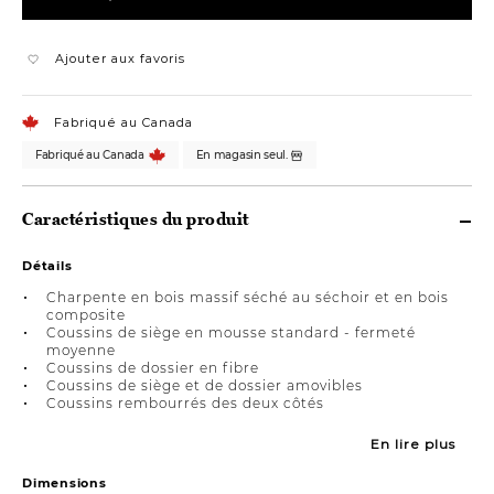
Ajouter aux favoris
Fabriqué au Canada
Fabriqué au Canada
En magasin seul.
Caractéristiques du produit
Détails
Charpente en bois massif séché au séchoir et en bois
composite
Coussins de siège en mousse standard - fermeté
moyenne
Coussins de dossier en fibre
Coussins de siège et de dossier amovibles
Coussins rembourrés des deux côtés
En lire plus
Dimensions