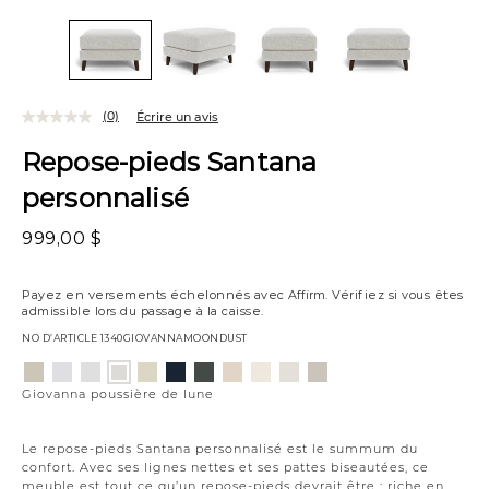
(0)
Écrire un avis
Repose-pieds Santana
personnalisé
999,00 $
Payez en versements échelonnés avec
Affirm
. Vérifiez si vous êtes
admissible lors du passage à la caisse.
NO D’ARTICLE
1340GIOVANNAMOONDUST
Variations
Aiden
Jango
Element
Jango
Tony
Giovanna
Husky
Boucle
Merit
Fairfax
Giovanna
platine
neige
argenture
opale
charbon
étain
plage
ivoire
neige
huître
poussière
Giovanna poussière de lune
de
lune
Le repose-pieds Santana personnalisé est le summum du
confort. Avec ses lignes nettes et ses pattes biseautées, ce
meuble est tout ce qu’un repose-pieds devrait être : riche en