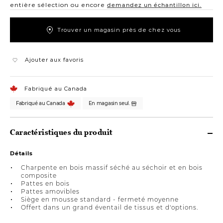
entière sélection ou encore
demandez un échantillon ici.
Trouver un magasin près de chez vous
Ajouter aux favoris
Fabriqué au Canada
Fabriqué au Canada
En magasin seul.
Caractéristiques du produit
Détails
Charpente en bois massif séché au séchoir et en bois
composite
Pattes en bois
Pattes amovibles
Siège en mousse standard - fermeté moyenne
Offert dans un grand éventail de tissus et d'options.