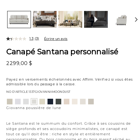
1.3
(3)
Écrire un avis
Canapé Santana personnalisé
2299,00 $
Payez en versements échelonnés avec
Affirm
. Vérifiez si vous êtes
admissible lors du passage à la caisse.
NO D’ARTICLE
1337GIOVANNAMOONDUST
Variations
Aiden
Jango
Element
Jango
Tony
Giovanna
Husky
Boucle
Merit
Fairfax
Giovanna
platine
neige
argenture
opale
charbon
étain
plage
ivoire
neige
huître
poussière
Giovanna poussière de lune
de
lune
Le Santana est le summum du confort. Grâce à ses coussins de
siège profonds et ses accoudoirs minimalistes, ce canapé est
tout ce qu'il doit être : riche en style et entièrement
personnalisable. Du bois composite et du bois massif séché au