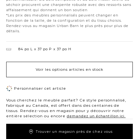
séchoir procurent une charpente robuste avec des ressorts sans
affaissement qui donnent un bon soutien
*Les prix des meubles personnalisés peuvent changer en
fonction de la taille, de la configuration et du tissu choisis.
Rendez-vous au magasin Urban Barn le plus près pour plus de
détails.
84 po L
37 po P
37 po H
Voir les options articles en stock
Personnaliser cet article
Vous cherchez le meuble parfait? Ce style personnalisé,
fabriqué au Canada, est offert dans des centaines de
tissus. Rendez-vous en magasin pour y découvrir notre
entière sélection ou encore
demandez un échantillon ici.
Trouver un magasin près de chez vous