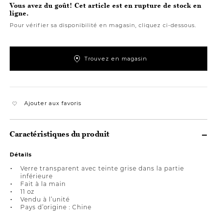
Vous avez du goût! Cet article est en rupture de stock en
ligne.
Pour vérifier sa disponibilité en magasin, cliquez ci-dessous.
Trouvez en magasin
Ajouter aux favoris
Caractéristiques du produit
Détails
Verre transparent avec teinte grise dans la partie
inférieure
Fait à la main
11 oz
Vendu à l’unité
Pays d’origine : Chine