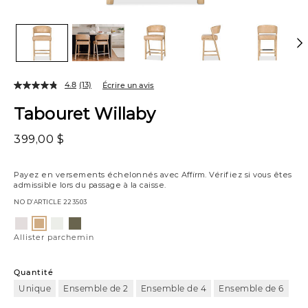
4.8
(13)
Écrire un avis
Tabouret Willaby
399,00 $
Payez en versements échelonnés avec
Affirm
. Vérifiez si vous êtes
admissible lors du passage à la caisse.
NO D’ARTICLE
223503
Variations
Luly
Gower
Vaughn
Allister
ivoire
lin
forêt
parchemin
Allister parchemin
Quantité
Unique
Ensemble de 2
Ensemble de 4
Ensemble de 6