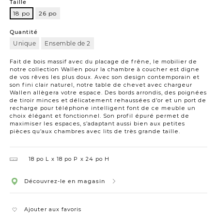
Taille
18 po
26 po
18
po
Quantité
Unique
Ensemble de 2
Fait de bois massif avec du placage de frêne, le mobilier de
notre collection Wallen pour la chambre à coucher est digne
de vos rêves les plus doux. Avec son design contemporain et
son fini clair naturel, notre table de chevet avec chargeur
Wallen allègera votre espace. Des bords arrondis, des poignées
de tiroir minces et délicatement rehaussées d’or et un port de
recharge pour téléphone intelligent font de ce meuble un
choix élégant et fonctionnel. Son profil épuré permet de
maximiser les espaces, s’adaptant aussi bien aux petites
pièces qu’aux chambres avec lits de très grande taille.
18 po L
18 po P
24 po H
Découvrez-le en magasin
Ajouter aux favoris