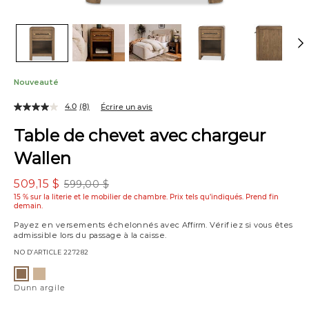
Nouveauté
4.0
(8)
Écrire un avis
Table de chevet avec chargeur
Wallen
509,15 $
599,00 $
15 % sur la literie et le mobilier de chambre. Prix tels qu’indiqués.
Prend fin
demain.
Payez en versements échelonnés avec
Affirm
. Vérifiez si vous êtes
admissible lors du passage à la caisse.
NO D’ARTICLE
227282
Variations
Dunn
Dunn
gingembre
argile
Dunn argile