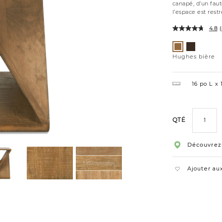
canapé, d’un faut
l’espace est restr
4.8
(
Variations
Hughes
Hughes
ombré
bière
Hughes bière
16 po L
1
QTÉ
Découvrez
Ajouter aux