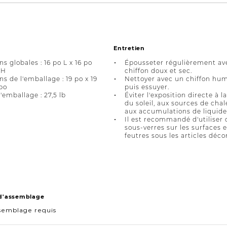
Entretien
s globales : 16 po L x 16 po
Épousseter régulièrement av
 H
chiffon doux et sec.
s de l'emballage : 19 po x 19
Nettoyer avec un chiffon hum
 po
puis essuyer.
'emballage : 27,5 lb
Éviter l'exposition directe à l
du soleil, aux sources de chal
aux accumulations de liquide
Il est recommandé d'utiliser 
sous-verres sur les surfaces 
feutres sous les articles décor
 d'assemblage
semblage requis