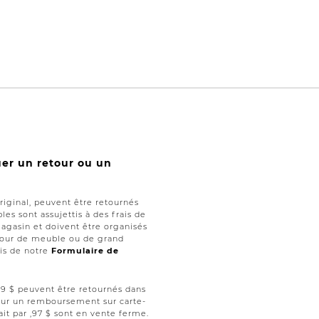
uer un retour ou un
iginal, peuvent être retournés
les sont assujettis à des frais de
magasin et doivent être organisés
retour de meuble ou de grand
ais de notre
Formulaire de
 ,99 $ peuvent être retournés dans
 pour un remboursement sur carte-
ait par ,97 $ sont en vente ferme.