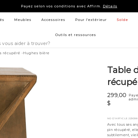
15 % –
Literie
et
mobilier de chambre à coucher
Payez selon vos conditions avec Affirm.
Détails
15 % –
Literie
et
mobilier de chambre à coucher
Payez selon vos conditions avec Affirm.
Détails
és
Meubles
Accessoires
Pour l'extérieur
Solde
Outils et ressources
is récupéré -Hughes bière
Table 
récupé
299,00
Paye
admi
$
NO D’ARTICLE
223038
Avec tous ses ang
pin récupéré, el
subtilement, vieil