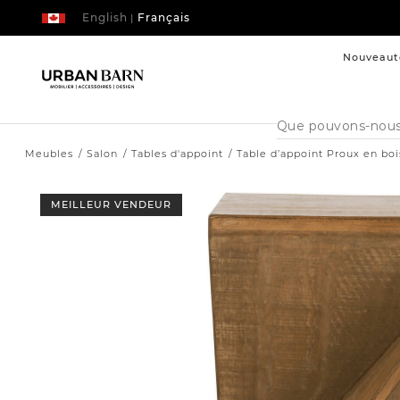
English
Français
|
Nouveaut
Cataloque
de
recherche
Meubles
Salon
Tables d'appoint
Table d’appoint Proux en bo
MEILLEUR VENDEUR