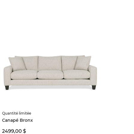
MEILL
Quantité limitée
Table 
Canapé Bronx
899,0
2499,00 $