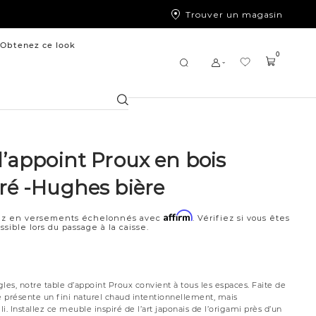
Trouver un magasin
Obtenez ce look
0
Chercher
d’appoint Proux en bois
ré -Hughes bière
Affirm
z en versements échelonnés avec
. Vérifiez si vous êtes
ssible lors du passage à la caisse.
les, notre table d’appoint Proux convient à tous les espaces. Faite de
le présente un fini naturel chaud intentionnellement, mais
li. Installez ce meuble inspiré de l’art japonais de l’origami près d’un