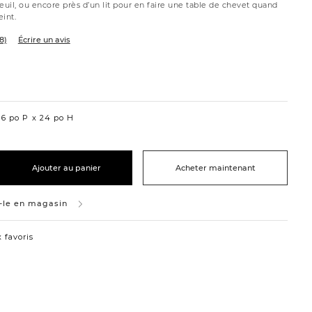
euil, ou encore près d’un lit pour en faire une table de chevet quand
eint.
8)
Écrire un avis
6 po P
24 po H
Ajouter au panier
Acheter maintenant
-le en magasin
 favoris