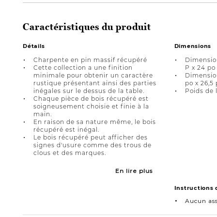
Caractéristiques du produit
Détails
Dimensions
Charpente en pin massif récupéré
Dimension
Cette collection a une finition
P x 24 po
minimale pour obtenir un caractère
Dimension
rustique présentant ainsi des parties
po x 26,5
inégales sur le dessus de la table.
Poids de l
Chaque pièce de bois récupéré est
soigneusement choisie et finie à la
main.
En raison de sa nature même, le bois
récupéré est inégal.
Le bois récupéré peut afficher des
signes d'usure comme des trous de
clous et des marques.
En lire plus
Instructions
Aucun as