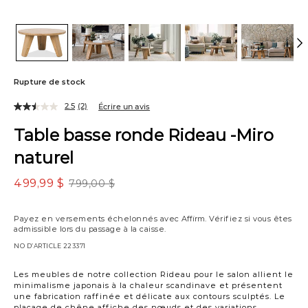
Rupture de stock
2.5
(2)
Écrire un avis
Table basse ronde Rideau -Miro
naturel
499,99 $
799,00 $
Payez en versements échelonnés avec
Affirm
. Vérifiez si vous êtes
admissible lors du passage à la caisse.
NO D’ARTICLE
223371
Les meubles de notre collection Rideau pour le salon allient le
minimalisme japonais à la chaleur scandinave et présentent
une fabrication raffinée et délicate aux contours sculptés. Le
placage de chêne affiche des nœuds et des variations