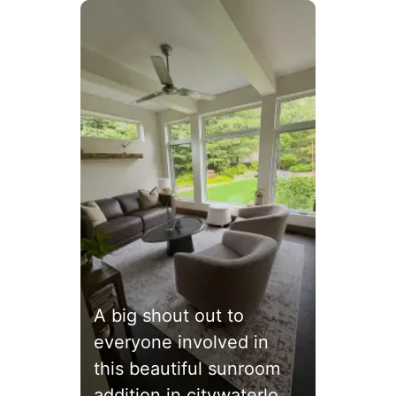
Media Carousel
Carousel with product photos. Use the previous and next
A big shout out to
everyone involved in
this beautiful sunroom
addition in citywaterloo.