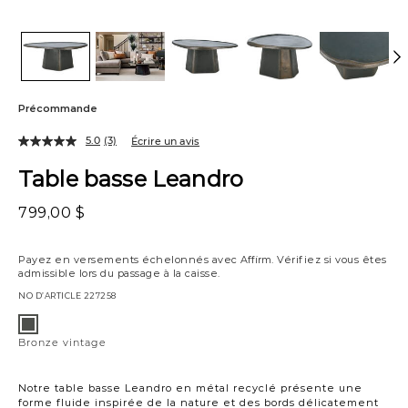
Précommande
5.0
(3)
Écrire un avis
Table basse Leandro
799,00 $
Payez en versements échelonnés avec
Affirm
. Vérifiez si vous êtes
admissible lors du passage à la caisse.
NO D’ARTICLE
227258
Variations
Bronze
vintage
Bronze vintage
Notre table basse Leandro en métal recyclé présente une
forme fluide inspirée de la nature et des bords délicatement