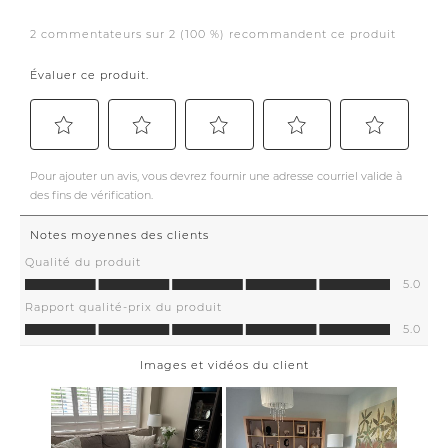
richcraftinteriors
brodyenterprises
#redtruckroofing
waymarinc
webersinsulation
grandriverinsulation
timelessmaterialco
urbanbarn willsandprior
arearugshop.ca gvlcltd