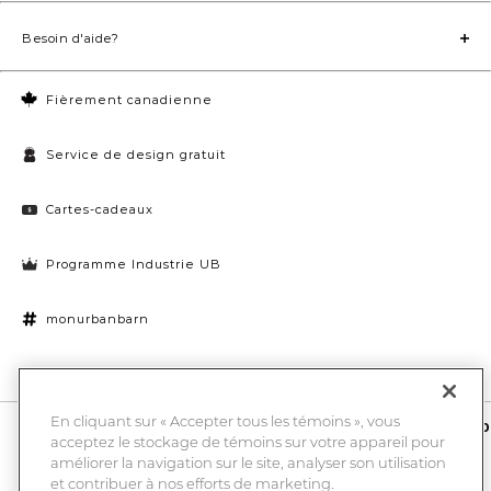
Besoin d'aide?
Fièrement canadienne
Service de design gratuit
Cartes-cadeaux
Programme Industrie UB
monurbanbarn
Paramètres des témoins
En cliquant sur « Accepter tous les témoins », vous
10 % de rabais et la chance de gagner une carte-cadeau UB de 1000
acceptez le stockage de témoins sur votre appareil pour
$
améliorer la navigation sur le site, analyser son utilisation
Entrez
Submi
votre
et contribuer à nos efforts de marketing.