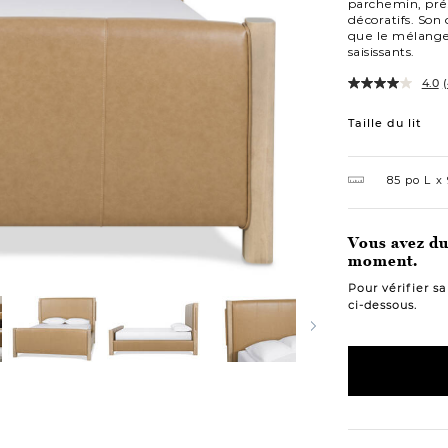
parchemin, prés
décoratifs. Son
que le mélange 
saisissants.
4.0
(
Variations
Taille du lit
85 po L
Vous avez du 
moment.
Pour vérifier s
ci-dessous.