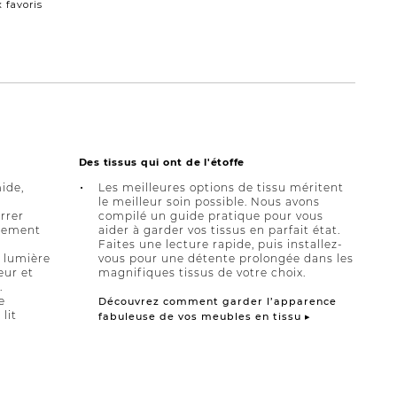
 favoris
Des tissus qui ont de l'étoffe
ide,
Les meilleures options de tissu méritent
le meilleur soin possible. Nous avons
errer
compilé un guide pratique pour vous
èrement
aider à garder vos tissus en parfait état.
Faites une lecture rapide, puis installez-
a lumière
vous pour une détente prolongée dans les
eur et
magnifiques tissus de votre choix.
.
e
Découvrez comment garder l’apparence
lit
fabuleuse de vos meubles en tissu ▸