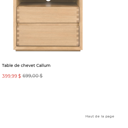
Nouvea
Table de chevet Callum
Ensemb
Carlin
399,99 $
699,00 $
211,65
Haut de la page