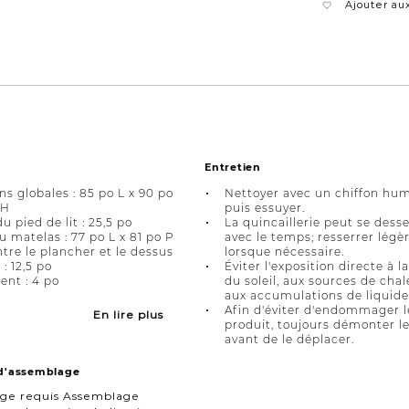
Ajouter aux
Entretien
s globales : 85 po L x 90 po
Nettoyer avec un chiffon hum
 H
puis essuyer.
 pied de lit : 25,5 po
La quincaillerie peut se dess
u matelas : 77 po L x 81 po P
avec le temps; resserrer lég
tre le plancher et le dessus
lorsque nécessaire.
 : 12,5 po
Éviter l'exposition directe à l
nt : 4 po
du soleil, aux sources de chal
aux accumulations de liquide
Afin d'éviter d'endommager l
En lire plus
produit, toujours démonter le 
avant de le déplacer.
 d'assemblage
ge requis Assemblage