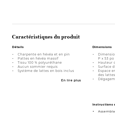
Caractéristiques du produit
Détails
Dimensions
Charpente en hévéa et en pin
Dimension
Pattes en hévéa massif
P x 53 po
Tissu 100 % polyuréthane
Hauteur du
Aucun sommier requis
Surface d
Système de lattes en bois inclus
Espace en
des lattes
Dégageme
En lire plus
Instructions
Assembla