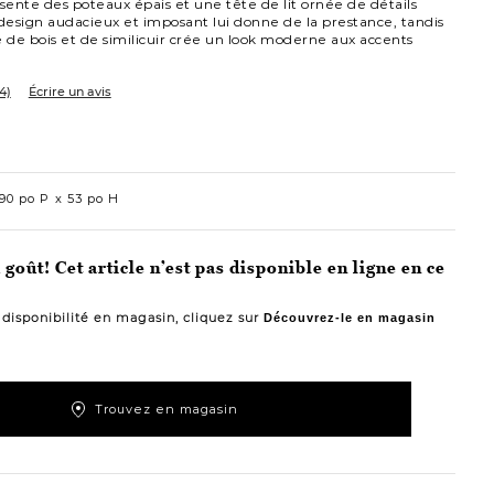
ente des poteaux épais et une tête de lit ornée de détails
 design audacieux et imposant lui donne de la prestance, tandis
de bois et de similicuir crée un look moderne aux accents
4)
Écrire un avis
90 po P
53 po H
goût! Cet article n’est pas disponible en ligne en ce
a disponibilité en magasin, cliquez sur
Découvrez-le en magasin
Trouvez en magasin