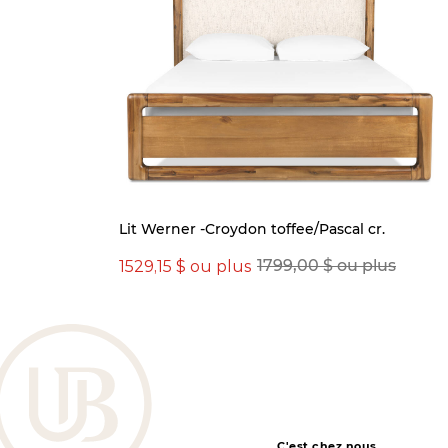
eur
Lit Werner -Croydon toffee/Pascal cr.
1529,15 $ ou plus
1799,00 $ ou plus
C'est chez nous