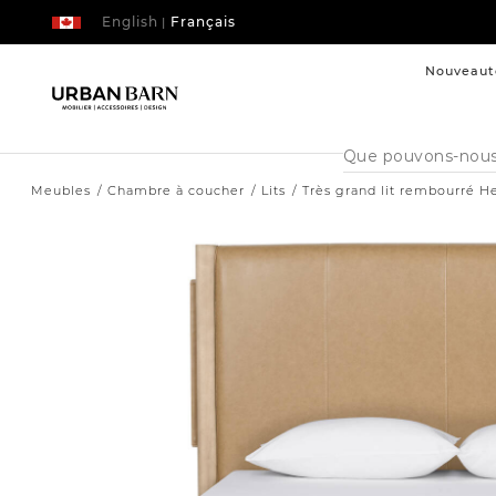
English
Français
|
Nouveaut
Cataloque
de
recherche
Meubles
Chambre à coucher
Lits
Très grand lit rembourré H