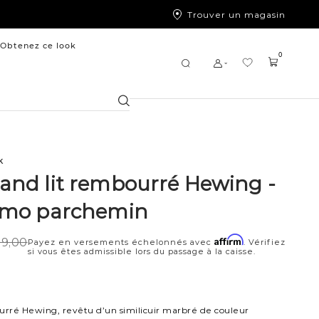
Trouver un magasin
Obtenez ce look
0
Chercher
k
rand lit rembourré Hewing -
simo parchemin
Affirm
99,00
Payez en versements échelonnés avec
. Vérifiez
si vous êtes admissible lors du passage à la caisse.
urré Hewing, revêtu d’un similicuir marbré de couleur