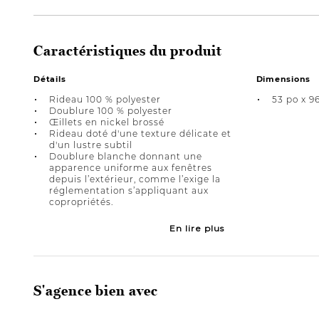
Caractéristiques du produit
Détails
Dimensions
Rideau 100 % polyester
53 po x 9
Doublure 100 % polyester
Œillets en nickel brossé
Rideau doté d'une texture délicate et
d'un lustre subtil
Doublure blanche donnant une
apparence uniforme aux fenêtres
depuis l’extérieur, comme l’exige la
réglementation s’appliquant aux
copropriétés.
En lire plus
S'agence bien avec