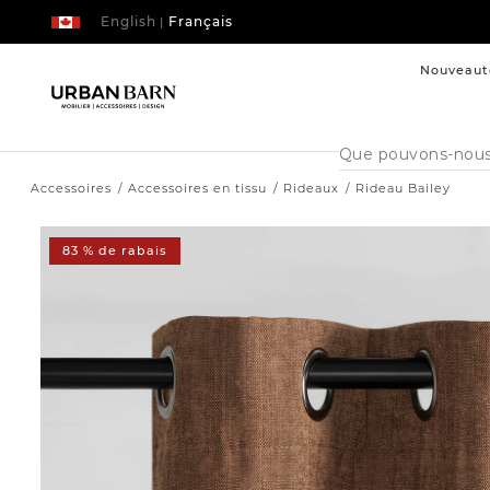
English
Français
|
Nouveaut
Cataloque
de
recherche
Accessoires
Accessoires en tissu
Rideaux
Rideau Bailey
83 % de rabais