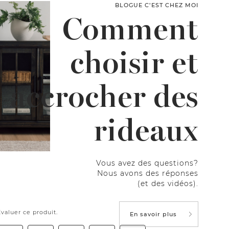
BLOGUE C’EST CHEZ MOI
Comment
choisir et
accrocher des
rideaux
Vous avez des questions?
Nous avons des réponses
(et des vidéos).
En savoir plus