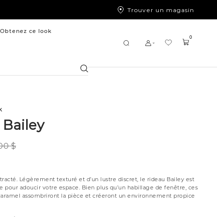
Trouver un magasin
Obtenez ce look
0
Chercher
k
 Bailey
,00 $
racté. Légèrement texturé et d’un lustre discret, le rideau Bailey est
e pour adoucir votre espace. Bien plus qu’un habillage de fenêtre, ces
caramel assombriront la pièce et créeront un environnement propice