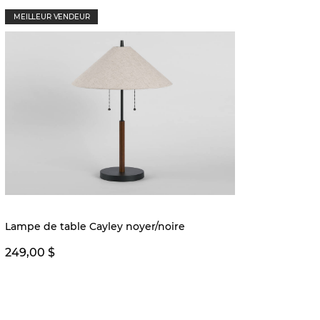
MEILLEUR VENDEUR
Quantité
Lampe de table Cayley noyer/noire
Miroir
249,00 $
249,0