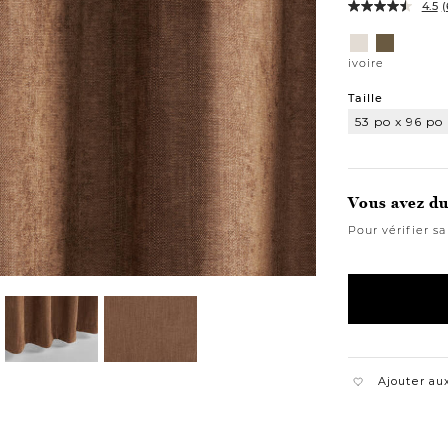
4.5
(
Variations
ivoire
champign
ivoire
Taille
53 po x 96 po
53
po
x
96
po
Vous avez du 
Pour vérifier sa
Ajouter aux