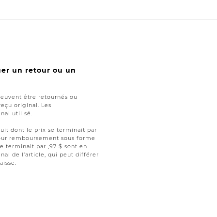
uer un retour ou un
peuvent être retournés ou
reçu original. Les
al utilisé.
uit dont le prix se terminait par
t pour remboursement sous forme
se terminait par ,97 $ sont en
nal de l’article, qui peut différer
aisse.