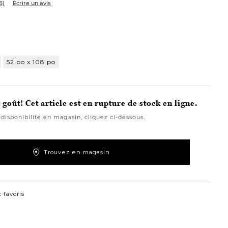
6)
Écrire un avis
on
52 po x 108 po
goût! Cet article est en rupture de stock en ligne.
 disponibilité en magasin, cliquez ci-dessous.
Trouvez en magasin
 favoris