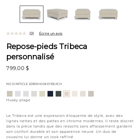
(0)
Écrire un avis
Repose-pieds Tribeca
personnalisé
799,00 $
NO D’ARTICLE
201851HUSKEYBEACH
Variations
Aiden
Jango
Element
Giovanna
Jango
Tony
Giovanna
Boucle
Merit
Fairfax
Husky
platine
neige
argenture
poussière
opale
charbon
étain
ivoire
neige
huître
plage
Husky plage
de
lune
Le Tribeca est une expression éloquente de style, avec des
lignes nettes et des pattes en chrome modernes. Il reste discret
dans la pièce tandis que des ressorts sans affaissement gardent
son confort durable et son apparence neuve. Un duo de
coussins lui donne un look raffiné.