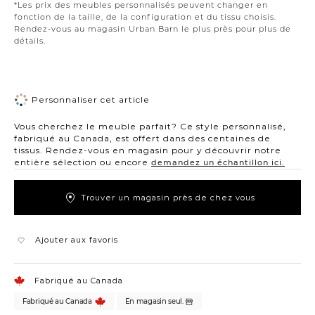
*Les prix des meubles personnalisés peuvent changer en
fonction de la taille, de la configuration et du tissu choisis.
Rendez-vous au magasin Urban Barn le plus près pour plus de
détails.
Personnaliser cet article
Vous cherchez le meuble parfait? Ce style personnalisé,
fabriqué au Canada, est offert dans des centaines de
tissus. Rendez-vous en magasin pour y découvrir notre
entière sélection ou encore
demandez un échantillon ici.
Trouver un magasin près de chez vous
Ajouter aux favoris
Fabriqué au Canada
Fabriqué au Canada
En magasin seul.