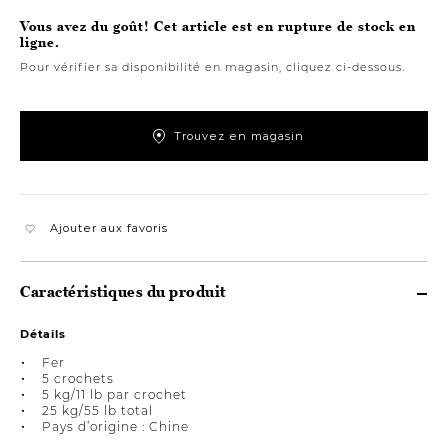
Vous avez du goût! Cet article est en rupture de stock en
ligne.
Pour vérifier sa disponibilité en magasin, cliquez ci-dessous.
Trouvez en magasin
Ajouter aux favoris
Caractéristiques du produit
Détails
Fer
5 crochets
5 kg/11 lb par crochet
25 kg/55 lb total
Pays d’origine : Chine