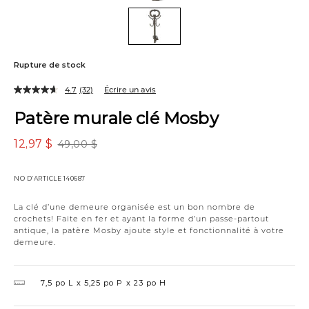
Rupture de stock
4.7
(32)
Écrire un avis
Patère murale clé Mosby
12,97 $
49,00 $
NO D’ARTICLE
140687
La clé d’une demeure organisée est un bon nombre de
crochets! Faite en fer et ayant la forme d’un passe-partout
antique, la patère Mosby ajoute style et fonctionnalité à votre
demeure.
7,5 po L
5,25 po P
23 po H