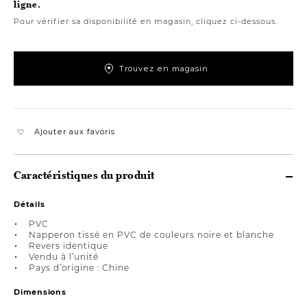
ligne.
Pour vérifier sa disponibilité en magasin, cliquez ci-dessous.
Trouvez en magasin
Ajouter aux favoris
Caractéristiques du produit
Détails
PVC
Napperon tissé en PVC de couleurs noire et blanche
Revers identique
Vendu à l’unité
Pays d’origine : Chine
Dimensions