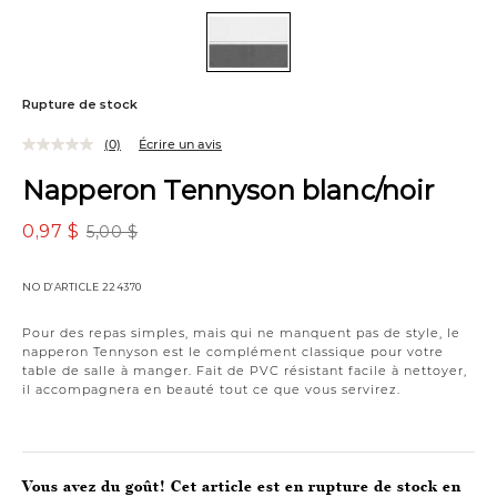
Rupture de stock
(0)
Écrire un avis
Napperon Tennyson blanc/noir
0,97 $
5,00 $
NO D’ARTICLE
224370
Pour des repas simples, mais qui ne manquent pas de style, le
napperon Tennyson est le complément classique pour votre
table de salle à manger. Fait de PVC résistant facile à nettoyer,
il accompagnera en beauté tout ce que vous servirez.
Vous avez du goût! Cet article est en rupture de stock en