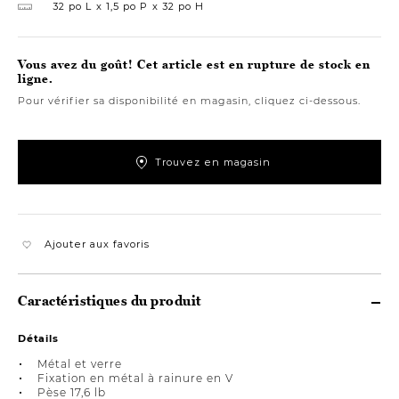
32 po L
1,5 po P
32 po H
Vous avez du goût! Cet article est en rupture de stock en
ligne.
Pour vérifier sa disponibilité en magasin, cliquez ci-dessous.
Trouvez en magasin
Ajouter aux favoris
Caractéristiques du produit
Détails
Métal et verre
Fixation en métal à rainure en V
Pèse 17,6 lb