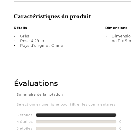
Caractéristiques du produit
Détails
Dimensions
Grès
Dimension
Pèse 4,29 lb
po P x 9 
Pays d’origine : Chine