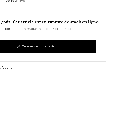
1)
Écrire un avis
goût! Cet article est en rupture de stock en ligne.
 disponibilité en magasin, cliquez ci-dessous.
Trouvez en magasin
 favoris