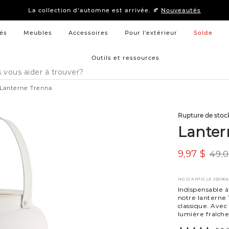
15 % –
Literie
et
mobilier de chambre à coucher
La collection d’automne est arrivée. 🍂
Nouveautés
15 % –
Literie
et
mobilier de chambre à coucher
La collection d’automne est arrivée. 🍂
Nouveautés
és
Meubles
Accessoires
Pour l'extérieur
Solde
Outils et ressources
Lanterne Trenna
Rupture de stoc
Lanter
9,97 $
49,0
NO D’ARTICLE
225066
Indispensable à
notre lanterne 
classique. Avec
lumière fraîch