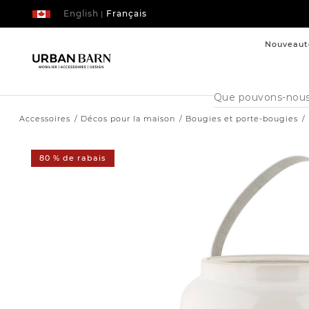
English
Français
|
Nouveaut
Cataloque
de
recherche
Accessoires
Décos pour la maison
Bougies et porte-bougies
80 % de rabais