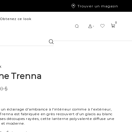
Trouver un magasin
Obtenez ce look
0
Chercher
k
ne Trenna
0 $
 un éclairage d'ambiance à l'intérieur comme à l'extérieur,
Trenna est fabriquée en grès recouvert d’un glacis au blanc
 ses découpes rayées, cette lanterne polyvalente diffuse une
e et moderne.