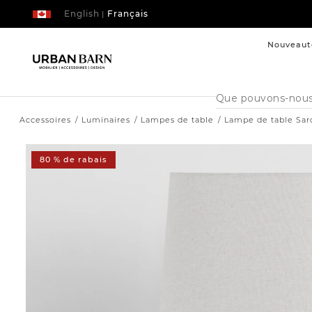
English
Français
|
Nouveaut
Cataloque
de
recherche
Accessoires
Luminaires
Lampes de table
Lampe de table Sar
80 % de rabais