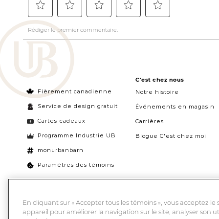
C'est chez nous
Fièrement canadienne
Notre histoire
Service de design gratuit
Événements en magasin
Cartes-cadeaux
Carrières
Programme Industrie UB
Blogue C'est chez moi
monurbanbarn
Paramètres des témoins
En cliquant sur « Accepter tous les témoins », vous acceptez le
appareil pour améliorer la navigation sur le site, analyser son ut