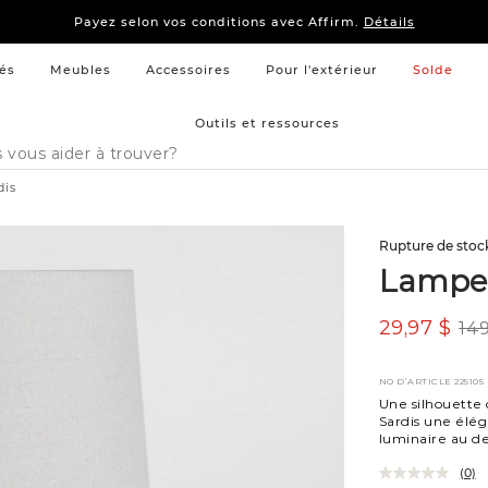
15 % –
Literie
et
mobilier de chambre à coucher
Payez selon vos conditions avec Affirm.
Détails
15 % –
Literie
et
mobilier de chambre à coucher
Payez selon vos conditions avec Affirm.
Détails
és
Meubles
Accessoires
Pour l'extérieur
Solde
Outils et ressources
dis
Rupture de stoc
Lampe 
29,97 $
149
NO D’ARTICLE
225105
Une silhouette 
Sardis une élég
luminaire au de
(0)