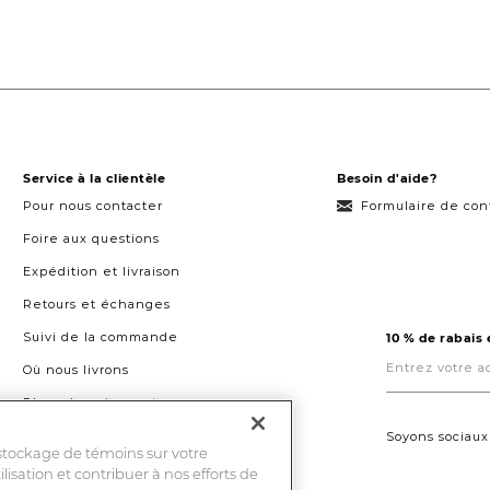
Service à la clientèle
Besoin d'aide?
Pour nous contacter
Formulaire de con
Foire aux questions
Expédition et livraison
Retours et échanges
Suivi de la commande
10 % de rabais
Entrez
votre
Où nous livrons
adresse
courriel
Plans de paiement
ici.
Droit à la réparation au Québec
Soyons sociaux
 stockage de témoins sur votre
ilisation et contribuer à nos efforts de