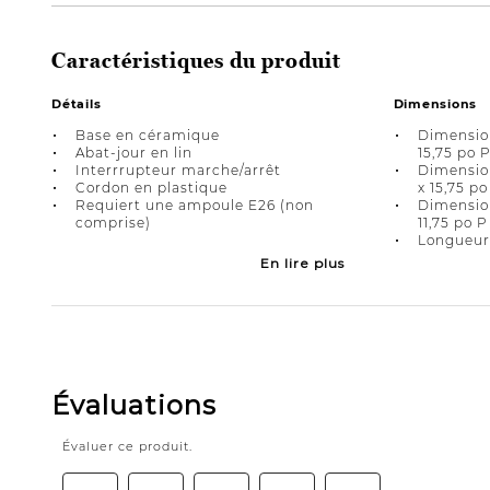
Caractéristiques du produit
Détails
Dimensions
Base en céramique
Dimension
Abat-jour en lin
15,75 po P
Interrrupteur marche/arrêt
Dimension
Cordon en plastique
x 15,75 po
Requiert une ampoule E26 (non
Dimensions
comprise)
11,75 po P
Longueur 
En lire plus