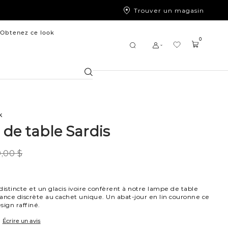
Trouver un magasin
Obtenez ce look
0
Chercher
k
de table Sardis
,00 $
distincte et un glacis ivoire confèrent à notre lampe de table
ance discrète au cachet unique. Un abat-jour en lin couronne ce
sign raffiné.
Écrire un avis