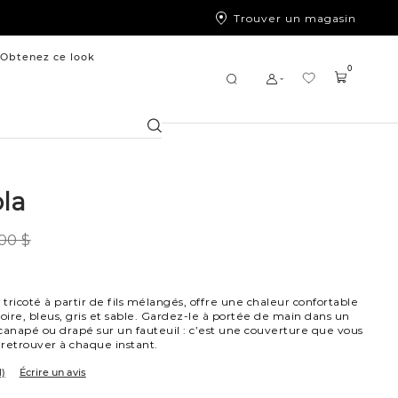
Trouver un magasin
Obtenez ce look
0
Chercher
ola
00 $
 tricoté à partir de fils mélangés, offre une chaleur confortable
voire, bleus, gris et sable. Gardez-le à portée de main dans un
canapé ou drapé sur un fauteuil : c’est une couverture que vous
retrouver à chaque instant.
1)
Écrire un avis