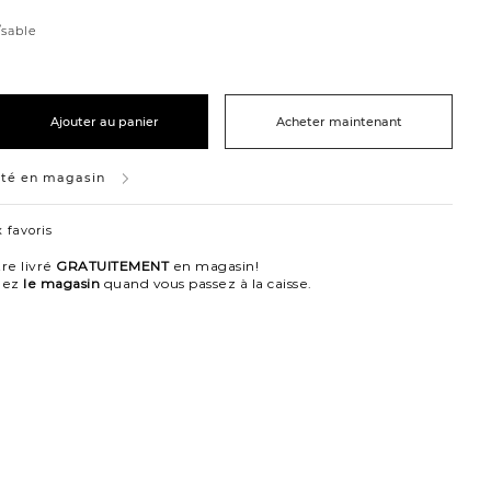
t
is/sable
/sable
Ajouter au panier
Acheter maintenant
ité en magasin
 favoris
re livré
GRATUITEMENT
en magasin!
nez
le magasin
quand vous passez à la caisse.