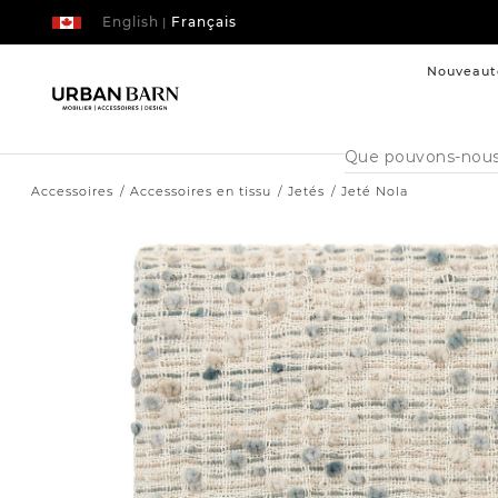
English
Français
|
Nouveaut
Cataloque
de
recherche
Accessoires
Accessoires en tissu
Jetés
Jeté Nola