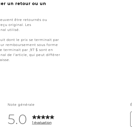
uer un retour ou un
peuvent être retournés ou
reçu original. Les
al utilisé.
uit dont le prix se terminait par
t pour remboursement sous forme
se terminait par ,97 $ sont en
nal de l’article, qui peut différer
aisse.