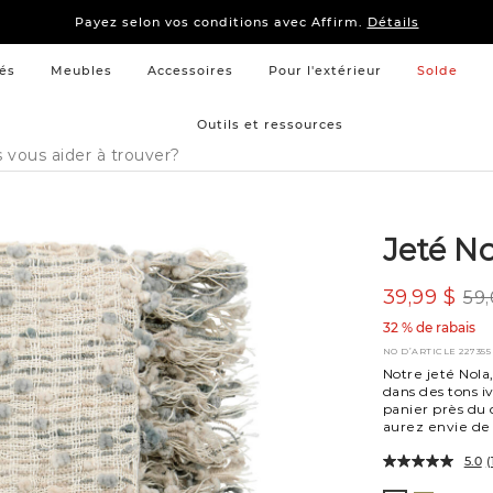
15 % –
Literie
et
mobilier de chambre à coucher
Payez selon vos conditions avec Affirm.
Détails
15 % –
Literie
et
mobilier de chambre à coucher
Payez selon vos conditions avec Affirm.
Détails
és
Meubles
Accessoires
Pour l'extérieur
Solde
Outils et ressources
Jeté N
39,99 $
59,
32 % de rabais
NO D’ARTICLE
227355
Notre jeté Nola,
dans des tons i
panier près du 
aurez envie de 
5.0
(