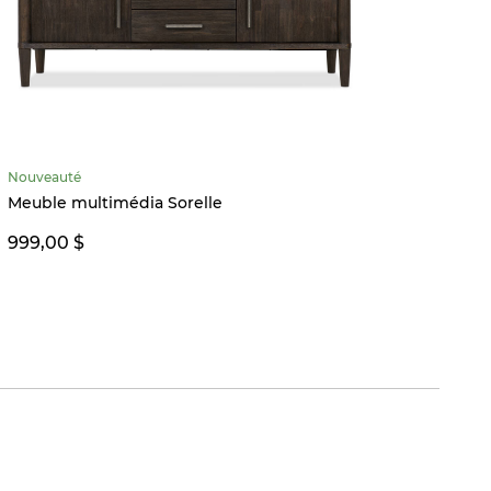
Nouveauté
Préco
Meuble multimédia Sorelle
Table 
999,00 $
999,0