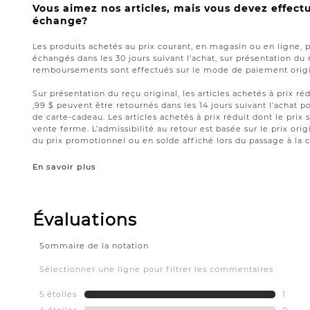
Vous aimez nos articles, mais vous devez effect
échange?
Les produits achetés au prix courant, en magasin ou en ligne, 
échangés dans les 30 jours suivant l’achat, sur présentation du 
remboursements sont effectués sur le mode de paiement origin
Sur présentation du reçu original, les articles achetés à prix réd
,99 $ peuvent être retournés dans les 14 jours suivant l’acha
de carte-cadeau. Les articles achetés à prix réduit dont le prix 
vente ferme. L’admissibilité au retour est basée sur le prix origi
du prix promotionnel ou en solde affiché lors du passage à la c
En savoir plus