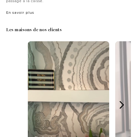
passage à la caisse.
En savoir plus
Les maisons de nos clients
Media Carousel
Carousel with product photos. Use the previous and next