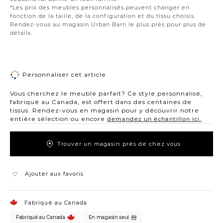
*Les prix des meubles personnalisés peuvent changer en
fonction de la taille, de la configuration et du tissu choisis.
Rendez-vous au magasin Urban Barn le plus près pour plus de
détails.
Personnaliser cet article
Vous cherchez le meuble parfait? Ce style personnalisé,
fabriqué au Canada, est offert dans des centaines de
tissus. Rendez-vous en magasin pour y découvrir notre
entière sélection ou encore
demandez un échantillon ici.
Trouver un magasin près de chez vous
Ajouter aux favoris
Fabriqué au Canada
Fabriqué au Canada
En magasin seul.