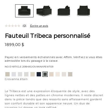
(0)
Écrire un avis
Fauteuil Tribeca personnalisé
1899,00 $
Payez en versements échelonnés avec
Affirm
. Vérifiez si vous êtes
admissible lors du passage à la caisse.
NO D’ARTICLE
201849GIOVANNAPEWTER
Variations
Aiden
Jango
Element
Giovanna
Jango
Tony
Husky
Boucle
Merit
Fairfax
Giovanna
platine
neige
argenture
poussière
opale
charbon
plage
ivoire
neige
huître
étain
Giovanna étain
de
lune
Le Tribeca est une expression éloquente de style, avec des
lignes nettes et des pattes en chrome modernes. Il reste discret
dans la pièce tandis que des ressorts sans affaissement gardent
son confort durable et son apparence neuve. Un duo de
coussins lui donne un look raffiné.