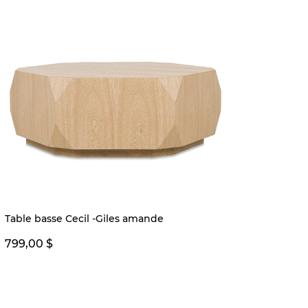
Préco
Table basse Cecil -Giles amande
Table 
799,00 $
499,0