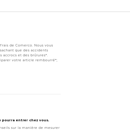
s frais de Comerco. Nous vous
t sachant que des accidents
 accrocs et des brûlures*.
parer votre article rembourré*;
e pourra entrer chez vous.
seils sur la manière de mesurer