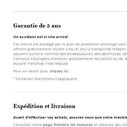
Garantie de 5 ans
Un accident est si vite arrivé!
Cet article est protégé par le plan de protection prolongé san
offrons gratuitement durant cinq (5) ans la tranquillité d'espri
peuvent survenir comme des éclaboussures, des déchirures, des
Comerco s'occupera d'enlever gratuitement les taches ou de ré
aucune franchise n'est requise.
Pour en savoir plus,
cliquez ici
.
* Certaines restrictions s'appliquent.
Expédition et livraison
Avant d’effectuer vos achats, assurez-vous que votre meubl
Consultez notre
page Prendre les mesures
et obtenez des con