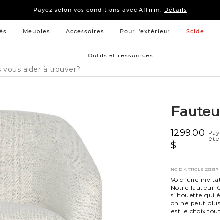
15 % –
Literie
et
mobilier de chambre à coucher
Payez selon vos conditions avec Affirm.
Détails
15 % –
Literie
et
mobilier de chambre à coucher
Payez selon vos conditions avec Affirm.
Détails
és
Meubles
Accessoires
Pour l'extérieur
Solde
Outils et ressources
Fauteu
1299,00
Pay
ête
$
NO D’ARTICLE
223317
Voici une invit
Notre fauteuil C
silhouette qui 
on ne peut plus
est le choix to