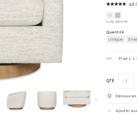
4.9
(
Variations
Luly
Luly
taupe
poivre
Luly poivre
Quantité
Unique
Ens
31 po L
3
QTÉ
Découvrez
Ajouter aux