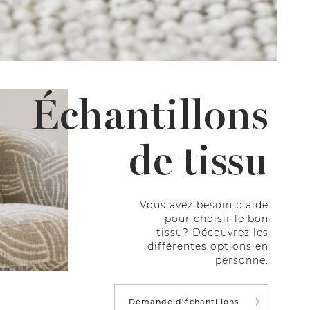
Échantillons
de tissu
Vous avez besoin d'aide
pour choisir le bon
tissu? Découvrez les
différentes options en
personne.
Demande d'échantillons