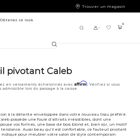
Trouver un magasin
Obtenez ce look
0
Chercher
il pivotant Caleb
Affirm
ez en versements échelonnés avec
. Vérifiez si vous
s admissible lors du passage à la caisse.
ation à la détente enveloppée dans votre nouveau tissu préféré.
aleb possède une foule d’attraits irrésistibles, dont une
épouse vos formes, une base de bois blond et, bien sûr, un motif
 tendance. Aussi beau qu’il est confortable, ce fauteuil pivotant
ut indiqué pour meubler votre salon de style contemporain.