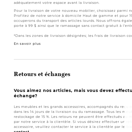
adéquatement votre espace avant la livraison.
Pour la livraison de votre nouveau mobilier, choisissez parmi 
Profitez de notre service à domicile Haut de gamme et pour 
occuperons du transport des articles lourds. Nous offrons égale
porte à 99 $ ainsi que le ramassage sans contact gratuit à l’ent
*Dans les zones de livraison désignées; les frais de livraison cou
En savoir plus
Retours et échanges
Vous aimez nos articles, mais vous devez effect
échange?
Les meubles et les grands accessoires, accompagnés du reçu or
dans les 14 jours de la livraison ou du ramassage. Tous les meub
restockage de 15 %. Les retours ne peuvent être effectués au 
par notre service à la clientèle. Si vous désirez effectuer un 
accessoire, veuillez contacter le service à la clientèle par le bi
contact.