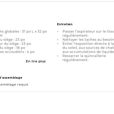
Entretien
s globales : 31 po L x 32 po
Passer l’aspirateur sur le tiss
 H
régulièrement.
u siège : 23 po
Nettoyer les taches au besoin
r du siège : 23 po
Éviter l'exposition directe à l
u siège : 18 po
du soleil, aux sources de chal
es accoudoirs : 4 po
aux accumulations de liquide
Resserrer la quincaillerie
régulièrement.
En lire plus
 d'assemblage
semblage requis