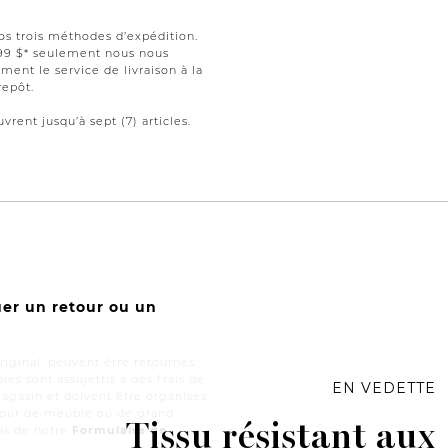
nos trois méthodes d’expédition.
199 $* seulement nous nous
ment le service de livraison à la
repôt.
vrent jusqu’à sept (7) articles.
uer un retour ou un
iginal, peuvent être retournés
les sont assujettis à des frais de
EN VEDETTE
magasin et doivent être organisés
retour de meuble ou de grand
Tissu résistant aux
ais de notre
Formulaire de