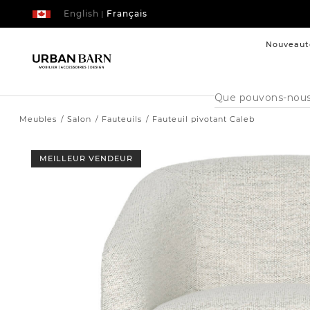
English
Français
|
Nouveaut
Cataloque
de
recherche
Meubles
Salon
Fauteuils
Fauteuil pivotant Caleb
MEILLEUR VENDEUR