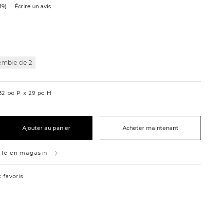
19)
Écrire un avis
emble de 2
2 po P
29 po H
Ajouter au panier
Acheter maintenant
-le en magasin
 favoris