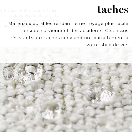
taches
 ,99 $ peuvent être retournés dans
 pour un remboursement sur carte-
ait par ,97 $ sont en vente ferme.
Matériaux durables rendant le nettoyage plus facile
le, qui peut différer du prix
lorsque surviennent des accidents. Ces tissus
résistants aux taches conviendront parfaitement à
votre style de vie.