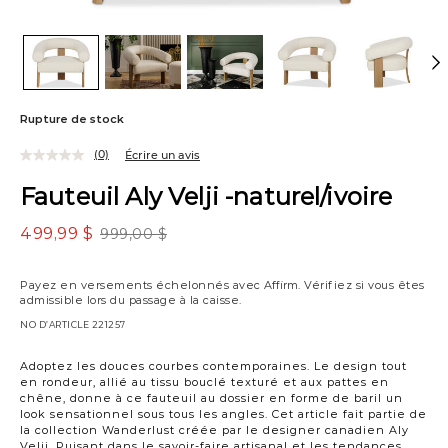
Rupture de stock
(0)
Écrire un avis
Fauteuil Aly Velji -naturel/ivoire
499,99 $
999,00 $
Payez en versements échelonnés avec
Affirm
. Vérifiez si vous êtes
admissible lors du passage à la caisse.
NO D’ARTICLE
221257
Adoptez les douces courbes contemporaines. Le design tout
en rondeur, allié au tissu bouclé texturé et aux pattes en
chêne, donne à ce fauteuil au dossier en forme de baril un
look sensationnel sous tous les angles. Cet article fait partie de
la collection Wanderlust créée par le designer canadien Aly
Velji. Puisant dans le savoir-faire artisanal et les tendances