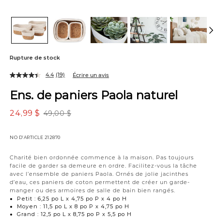
Rupture de stock
4.4
(19)
Écrire un avis
Ens. de paniers Paola naturel
24,99 $
49,00 $
NO D’ARTICLE
212870
Charité bien ordonnée commence à la maison. Pas toujours
facile de garder sa demeure en ordre. Facilitez-vous la tâche
avec l’ensemble de paniers Paola. Ornés de jolie jacinthes
d’eau, ces paniers de coton permettent de créer un garde-
manger ou des armoires de salle de bain bien rangés.
Petit : 6,25 po L x 4,75 po P x 4 po H
Moyen : 11,5 po L x 8 po P x 4,75 po H
Grand : 12,5 po L x 8,75 po P x 5,5 po H