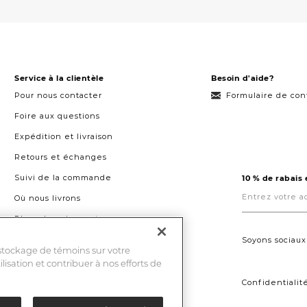
Service à la clientèle
Besoin d'aide?
Pour nous contacter
Formulaire de con
Foire aux questions
Expédition et livraison
Retours et échanges
Suivi de la commande
10 % de rabais
Entrez
votre
Où nous livrons
adresse
courriel
Plans de paiement
ici.
Droit à la réparation au Québec
Soyons sociaux
 stockage de témoins sur votre
ilisation et contribuer à nos efforts de
Confidentialit