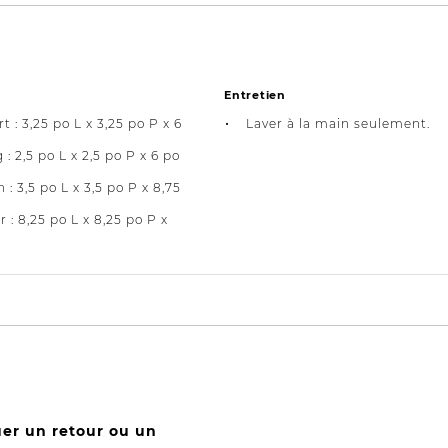
Entretien
t : 3,25 po L x 3,25 po P x 6
Laver à la main seulement.
 : 2,5 po L x 2,5 po P x 6 po
n : 3,5 po L x 3,5 po P x 8,75
 : 8,25 po L x 8,25 po P x
uer un retour ou un