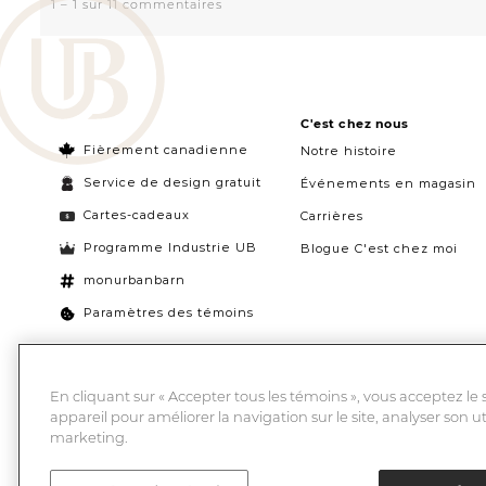
C'est chez nous
Fièrement canadienne
Notre histoire
Service de design gratuit
Événements en magasin
Cartes-cadeaux
Carrières
Programme Industrie UB
Blogue C'est chez moi
monurbanbarn
Paramètres des témoins
En cliquant sur « Accepter tous les témoins », vous acceptez le
appareil pour améliorer la navigation sur le site, analyser son ut
marketing.