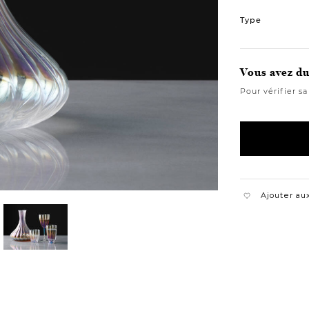
Variations
Type
Vous avez du 
Pour vérifier sa
Ajouter aux