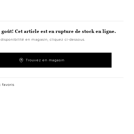
goût! Cet article est en rupture de stock en ligne.
 disponibilité en magasin, cliquez ci-dessous.
Trouvez en magasin
 favoris