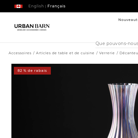
English
Français
|
Nouveaut
Cataloque
de
recherche
Accessoires
Articles de table et de cuisine
Verrerie
Décanteu
82 % de rabais