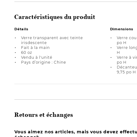
Caractéristiques du produit
Détails
Dimensions
Verre transparent avec teinte
Verre cour
irisdescente
po H
Fait à la main
Verre long
60 oz
H
Vendu à l'unité
Verre à vi
Pays d’origine : Chine
po H
Décanteur
9,75 po H
Retours et échanges
Vous aimez nos articles, mais vous devez effect