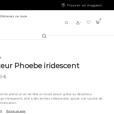
Trouver un magasin
Obtenez ce look
0
Chercher
k
eur Phoebe iridescent
0 $
ervie prend un air de fête en toute saison grâce au décanteur
n transparent, allié à des teintes iridescentes, ajoute une touche de
histication.
11)
Écrire un avis