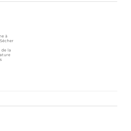
ne à
. Sécher
 de la
ature
s