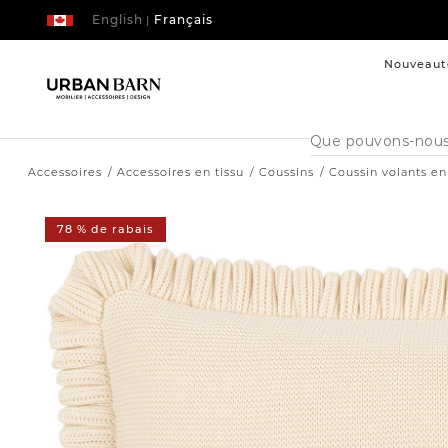
English
Français
|
Nouveaut
Cataloque
de
recherche
Accessoires
Accessoires en tissu
Coussins
Coussin volants en
78 % de rabais