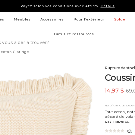
15 % –
Literie
et
mobilier de chambre à coucher
Payez selon vos conditions avec Affirm.
Détails
15 % –
Literie
et
mobilier de chambre à coucher
Payez selon vos conditions avec Affirm.
Détails
és
Meubles
Accessoires
Pour l'extérieur
Solde
Outils et ressources
 coton Claridge
Rupture de stoc
Coussi
14,97 $
69,
NO D’ARTICLE
226204
Tout coton, notr
décoré de volant
pas inaperçu.
(0)