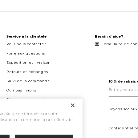
Service à la clientèle
Besoin d'aide?
Pour nous contacter
Formulaire de con
Foire aux questions
Expédition et livraison
Retours et échanges
Suivi de la commande
10 % de rabais
Entrez
votre
Où nous livrons
adresse
courriel
Plans de paiement
ici.
Droit à la réparation au Québec
Soyons sociaux
 stockage de témoins sur votre
ilisation et contribuer à nos efforts de
Confidentialit