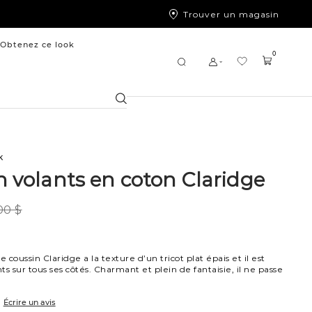
Trouver un magasin
Obtenez ce look
0
Chercher
k
n volants en coton Claridge
00 $
e coussin Claridge a la texture d’un tricot plat épais et il est
s sur tous ses côtés. Charmant et plein de fantaisie, il ne passe
Écrire un avis