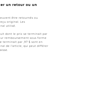
uer un retour ou un
peuvent être retournés ou
reçu original. Les
al utilisé.
uit dont le prix se terminait par
t pour remboursement sous forme
se terminait par ,97 $ sont en
nal de l’article, qui peut différer
aisse.