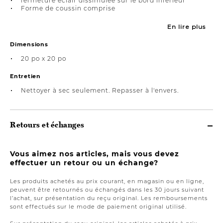
fermeture éclair dissimulée sur le bord inférieur
Forme de coussin comprise
En lire plus
Dimensions
20 po x 20 po
Entretien
Nettoyer à sec seulement. Repasser à l'envers.
Retours et échanges
Vous aimez nos articles, mais vous devez
effectuer un retour ou un échange?
Les produits achetés au prix courant, en magasin ou en ligne,
peuvent être retournés ou échangés dans les 30 jours suivant
l’achat, sur présentation du reçu original. Les remboursements
sont effectués sur le mode de paiement original utilisé.