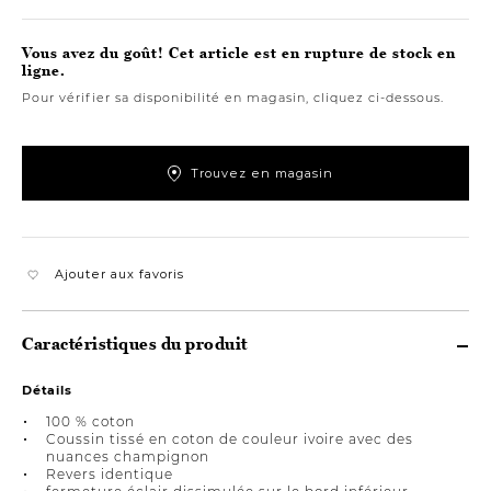
Vous avez du goût! Cet article est en rupture de stock en
ligne.
Pour vérifier sa disponibilité en magasin, cliquez ci-dessous.
Trouvez en magasin
Ajouter aux favoris
Caractéristiques du produit
Détails
100 % coton
Coussin tissé en coton de couleur ivoire avec des
nuances champignon
Revers identique