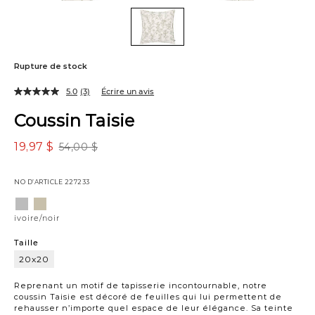
Rupture de stock
5.0
(3)
Écrire un avis
Coussin Taisie
19,97 $
54,00 $
NO D’ARTICLE
227233
Variations
ivoire/noir
ivoire/sable
ivoire/noir
Taille
20x20
20x20
Reprenant un motif de tapisserie incontournable, notre
coussin Taisie est décoré de feuilles qui lui permettent de
rehausser n’importe quel espace de leur élégance. Sa teinte