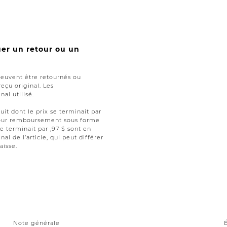
uer un retour ou un
peuvent être retournés ou
reçu original. Les
al utilisé.
uit dont le prix se terminait par
t pour remboursement sous forme
se terminait par ,97 $ sont en
nal de l’article, qui peut différer
aisse.