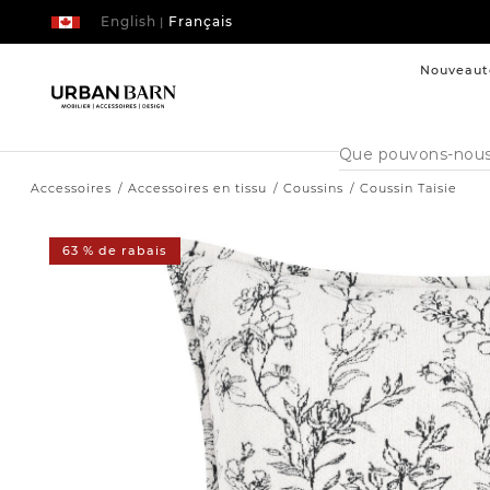
English
Français
|
Nouveaut
Cataloque
de
recherche
Accessoires
Accessoires en tissu
Coussins
Coussin Taisie
63 % de rabais