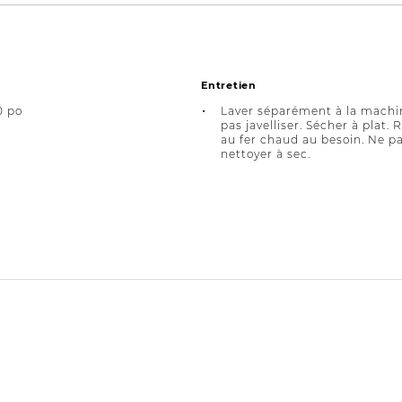
Entretien
0 po
Laver séparément à la machi
pas javelliser. Sécher à plat.
au fer chaud au besoin. Ne p
nettoyer à sec.