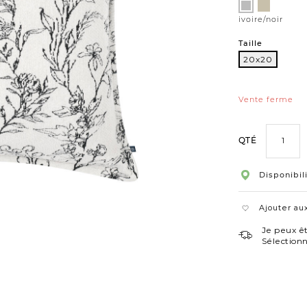
Variations
ivoire/sab
ivoire/noir
ivoire/noir
Taille
20x20
20x20
Vente ferme
QTÉ
Disponibil
Ajouter aux
Je peux êt
Sélection