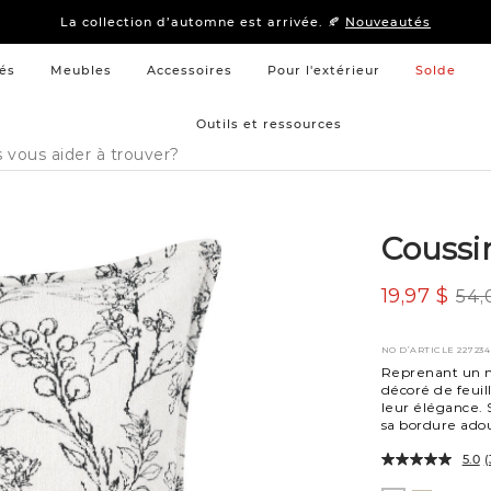
15 % –
Literie
et
mobilier de chambre à coucher
La collection d’automne est arrivée. 🍂
Nouveautés
15 % –
Literie
et
mobilier de chambre à coucher
La collection d’automne est arrivée. 🍂
Nouveautés
és
Meubles
Accessoires
Pour l'extérieur
Solde
Outils et ressources
Coussin
19,97 $
54,
NO D’ARTICLE
227234
Reprenant un mo
décoré de feuil
leur élégance. 
sa bordure adou
5.0
(