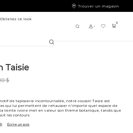
Trouver un magasin
Obtenez ce look
0
Chercher
 Taisie
00 $
tif de tapisserie incontournable, notre coussin Taisie est
les qui lui permettent de rehausser n’importe quel espace de
Sa teinte ivoire met en valeur son thème botanique, tandis que
cit les contours.
3)
Écrire un avis