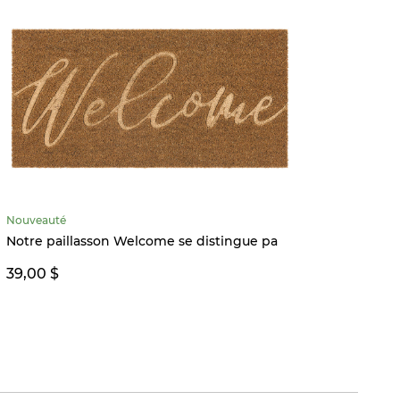
Nouveauté
Quantité
Notre paillasson Welcome se distingue pa
Succul
39,00 $
26,00