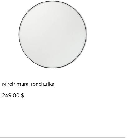
Miroir mural rond Erika
Ridea
249,00 $
119,00