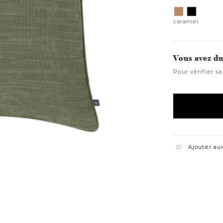
Variations
caramel
noir
caramel
Vous avez du 
Pour vérifier sa
Ajouter aux