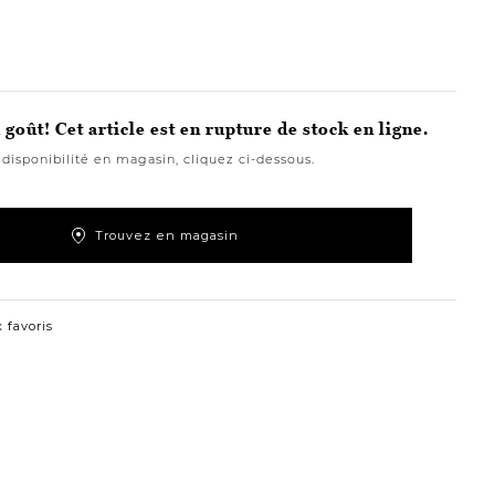
goût! Cet article est en rupture de stock en ligne.
 disponibilité en magasin, cliquez ci-dessous.
Trouvez en magasin
 favoris