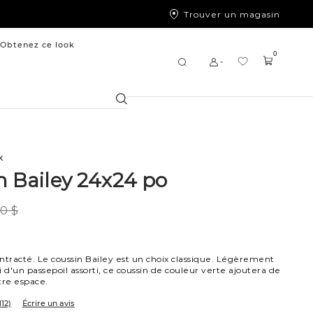
Trouver un magasin
Obtenez ce look
0
Chercher
k
n Bailey 24x24 po
0 $
ntracté. Le coussin Bailey est un choix classique. Légèrement
i d'un passepoil assorti, ce coussin de couleur verte ajoutera de
tre espace.
112)
Écrire un avis