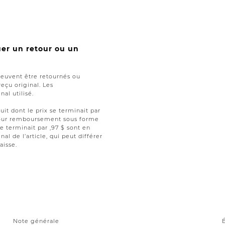
uer un retour ou un
peuvent être retournés ou
reçu original. Les
al utilisé.
uit dont le prix se terminait par
t pour remboursement sous forme
se terminait par ,97 $ sont en
nal de l’article, qui peut différer
aisse.