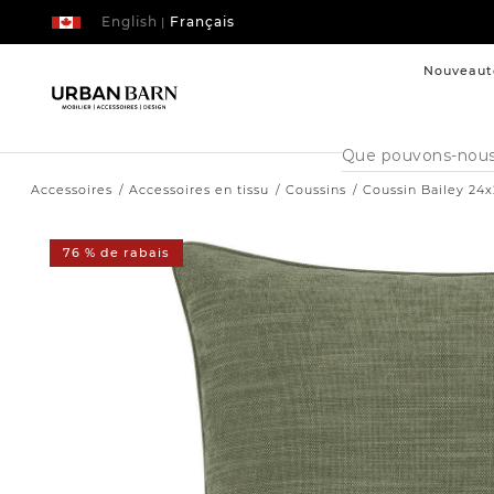
English
Français
|
Nouveaut
Cataloque
de
recherche
Accessoires
Accessoires en tissu
Coussins
Coussin Bailey 24
76 % de rabais