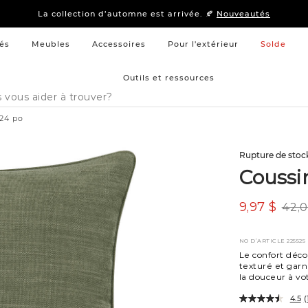
15 % –
Literie
et
mobilier de chambre à coucher
La collection d’automne est arrivée. 🍂
Nouveautés
15 % –
Literie
et
mobilier de chambre à coucher
La collection d’automne est arrivée. 🍂
Nouveautés
és
Meubles
Accessoires
Pour l'extérieur
Solde
Outils et ressources
x24 po
Rupture de stoc
Coussi
9,97 $
42,0
NO D’ARTICLE
225525
Le confort déco
texturé et garn
la douceur à vo
4.5
(