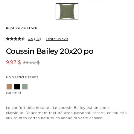
Rupture de stock
4.5
(117)
Écrire un avis
Coussin Bailey 20x20 po
9,97 $
39,00 $
NO D’ARTICLE
224827
Variations
caramel
noir
sauge
caramel
Le confort décontracté… Le coussin Bailey est un choix
classique. Doucement texturé avec passepoil assorti, ce coussin
aux teintes vertes naturelles adoucira votre espace.