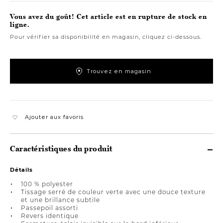
Vous avez du goût! Cet article est en rupture de stock en
ligne.
Pour vérifier sa disponibilité en magasin, cliquez ci-dessous.
Trouvez en magasin
Ajouter aux favoris
Caractéristiques du produit
Détails
100 % polyester
Tissage serré de couleur verte avec une douce texture
et une brillance subtile
Passepoil assorti
Revers identique