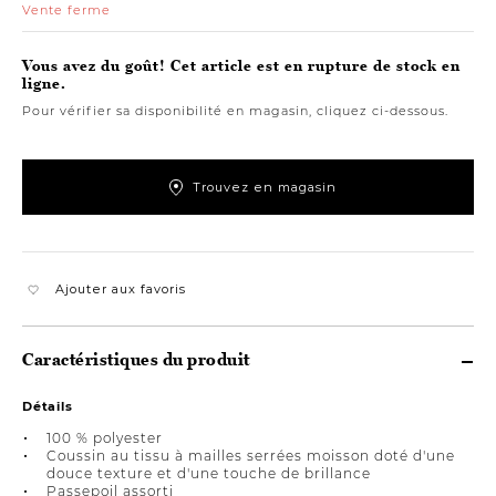
Vente ferme
Vous avez du goût! Cet article est en rupture de stock en
ligne.
Pour vérifier sa disponibilité en magasin, cliquez ci-dessous.
Trouvez en magasin
Ajouter aux favoris
Caractéristiques du produit
Détails
100 % polyester
Coussin au tissu à mailles serrées moisson doté d'une
douce texture et d'une touche de brillance
Passepoil assorti