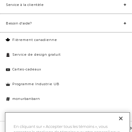
Service à la clientèle
Besoin d'aide?
Fièrement canadienne
Service de design gratuit
Cartes-cadeaux
Programme Industrie UB
monurbanbarn
Paramètres des témoins
En cliquant sur « Accepter tous les témoins », vous
10 % de rabais et la chance de gagner une carte-cadeau UB de 1000