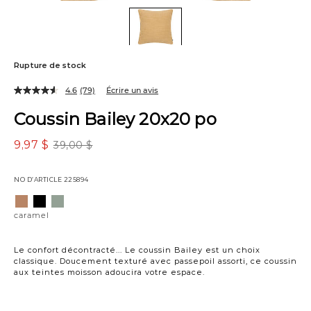
Rupture de stock
4.6
(79)
Écrire un avis
Coussin Bailey 20x20 po
9,97 $
39,00 $
NO D’ARTICLE
225894
Variations
caramel
noir
sauge
caramel
Le confort décontracté... Le coussin Bailey est un choix
classique. Doucement texturé avec passepoil assorti, ce coussin
aux teintes moisson adoucira votre espace.