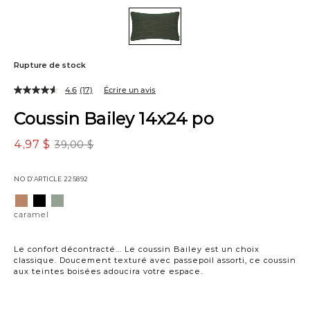
Rupture de stock
4.6
(17)
Écrire un avis
Coussin Bailey 14x24 po
4,97 $
39,00 $
NO D’ARTICLE
225892
Variations
caramel
noir
sauge
caramel
Le confort décontracté... Le coussin Bailey est un choix
classique. Doucement texturé avec passepoil assorti, ce coussin
aux teintes boisées adoucira votre espace.