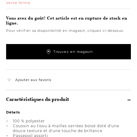
Vente ferme
Vous avez du goût! Cet article est en rupture de stock en
ligne.
Pour vérifier sa disponibilité en magasin, cliquez ci-dessous.
Trouvez en magasin
Ajouter aux favoris
Caractéristiques du produit
Détails
100 % polyester
Coussin au tissu à mailles serrées boisé doté d'une
douce texture et d'une touche de brillance
Passepoil assorti