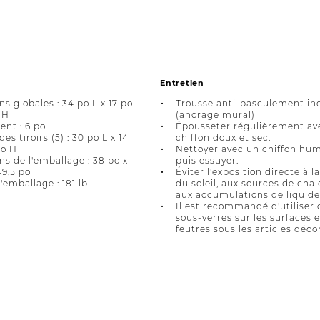
Entretien
s globales : 34 po L x 17 po
Trousse anti-basculement in
 H
(ancrage mural)
nt : 6 po
Épousseter régulièrement av
des tiroirs (5) : 30 po L x 14
chiffon doux et sec.
po H
Nettoyer avec un chiffon hum
s de l'emballage : 38 po x
puis essuyer.
49,5 po
Éviter l'exposition directe à l
'emballage : 181 lb
du soleil, aux sources de chal
aux accumulations de liquide
Il est recommandé d'utiliser 
sous-verres sur les surfaces 
feutres sous les articles décor