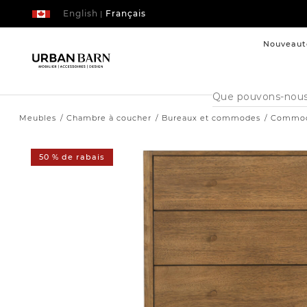
English
Français
|
Nouveaut
Cataloque
de
recherche
Meubles
Chambre à coucher
Bureaux et commodes
Commode
50 % de rabais