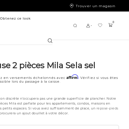
Trouver un magasin
Obtenez ce look
0
Chercher
e 2 pièces Mila Sela sel
Affirm
z en versements échelonnés avec
. Vérifiez si vous êtes
ssible lors du passage à la caisse.
ion discrète n’occupera pas une grande superficie de plancher. Notre
èces Mila est parfaite pour les appartements, condos, maisons en
es petits espaces. Si vous avez suffisamment de place, un
repose-pieds
procurera un ajout douillet à votre décor.