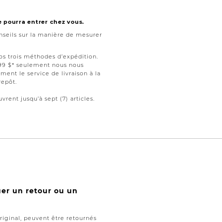
e pourra entrer chez vous.
seils sur la manière de mesurer
nos trois méthodes d’expédition.
199 $* seulement nous nous
ment le service de livraison à la
repôt.
vrent jusqu’à sept (7) articles.
uer un retour ou un
iginal, peuvent être retournés