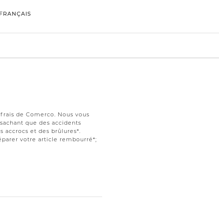
FRANÇAIS
s frais de Comerco. Nous vous
t sachant que des accidents
 accrocs et des brûlures*.
parer votre article rembourré*;