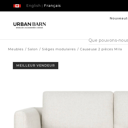
English
Français
|
Nouveaut
Cataloque
de
recherche
Meubles
Salon
Sièges modulaires
Causeuse 2 pièces Mila
MEILLEUR VENDEUR