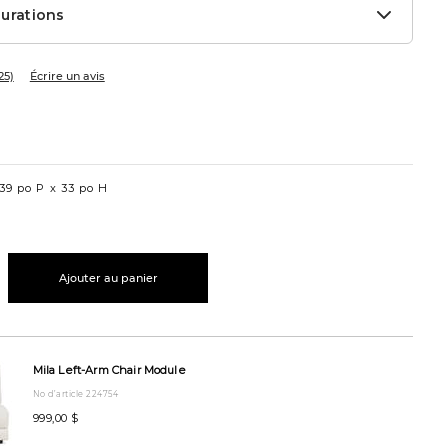
urations
25)
Écrire un avis
l
el
39 po P
33 po H
Ajouter au panier
rbanbarn.com/fr/product/causeuse-
Mila Left-Arm Chair Module
No d’article 224754
5SELASALT.html
999,00 $