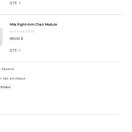
QTÉ:
1
Mila Right-Arm Chair Module
No d’article 224753
999,00 $
QTÉ:
1
 favoris
r les animaux
animaux