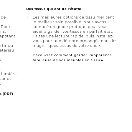
Des tissus qui ont de l'étoffe
 de
Les meilleures options de tissu méritent
le meilleur soin possible. Nous avons
 Pour
compilé un guide pratique pour vous
ns,
aider à garder vos tissus en parfait état.
tapotant
Faites une lecture rapide, puis installez-
vous pour une détente prolongée dans les
rtir du
magnifiques tissus de votre choix.
atériau
Découvrez comment garder l’apparence
u
fabuleuse de vos meubles en tissu ▸
.
a lumière
eur et
.
s (PDF)