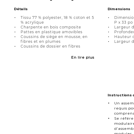
Détails
Dimensions
Tissu 77 % polyester, 18 % coton et 5
Dimension
% acrylique
P x 33 po
Charpente en bois composite
Largeur d
Pattes en plastique amovibles
Profondeu
Coussins de siège en mousse, en
Hauteur d
fibres et en plumes
Largeur d
Coussins de dossier en fibres
En lire plus
Instructions
Un assem
requis p
comprena
Se référ
modulaire
d’assembl
modules.