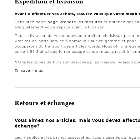
Expédition et livraison
Avant d’effectuer vos achats, assurez-vous que votre meubl
Consultez notre
page Prendre les mesures
et obtenez des con
adéquatement votre espace avant la livraison.
Pour la livraison de votre nouveau mobilier, choisissez parmi 
Profitez de notre service à domicile Haut de gamme et pour 
occuperons du transport des articles lourds. Nous offrons égale
porte à 99 $ ainsi que le ramassage sans contact gratuit à l’ent
*Dans les zones de livraison désignées; les frais de livraison cou
En savoir plus
Retours et échanges
Vous aimez nos articles, mais vous devez effect
échange?
Les meubles et les grands accessoires, accompagnés du reçu or