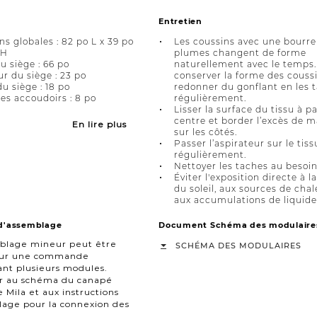
Entretien
s globales : 82 po L x 39 po
Les coussins avec une bourre
 H
plumes changent de forme
u siège : 66 po
naturellement avec le temps.
r du siège : 23 po
conserver la forme des coussi
u siège : 18 po
redonner du gonflant en les 
es accoudoirs : 8 po
régulièrement.
Lisser la surface du tissu à pa
centre et border l’excès de m
En lire plus
sur les côtés.
Passer l’aspirateur sur le tiss
régulièrement.
Nettoyer les taches au besoin
Éviter l'exposition directe à l
du soleil, aux sources de chal
aux accumulations de liquide
 d'assemblage
Document Schéma des modulaire
blage mineur peut être
SCHÉMA DES MODULAIRES
our une commande
nt plusieurs modules.
er au schéma du canapé
 Mila et aux instructions
age pour la connexion des