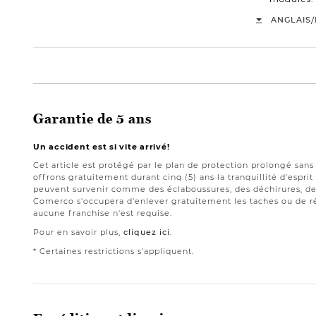
/
ANGLAIS
Garantie de 5 ans
Un accident est si vite arrivé!
Cet article est protégé par le plan de protection prolongé san
offrons gratuitement durant cinq (5) ans la tranquillité d'espri
peuvent survenir comme des éclaboussures, des déchirures, des
Comerco s'occupera d'enlever gratuitement les taches ou de ré
aucune franchise n'est requise.
Pour en savoir plus,
cliquez ici
.
* Certaines restrictions s'appliquent.